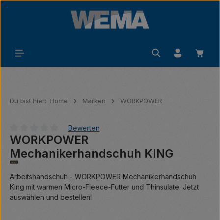
Zum Hauptinhalt springen
Waren
Du bist hier:
Home
Marken
WORKPOWER
Bewerten
WORKPOWER
Durchschnittliche Bewertung von 0 von 5 Sternen
Mechanikerhandschuh KING
Arbeitshandschuh - WORKPOWER Mechanikerhandschuh
King mit warmen Micro-Fleece-Futter und Thinsulate. Jetzt
auswählen und bestellen!