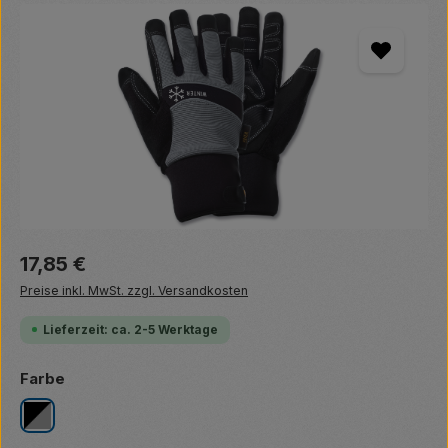
Bildergalerie überspringen
Regulärer Preis:
17,85 €
Preise inkl. MwSt. zzgl. Versandkosten
Lieferzeit: ca. 2-5 Werktage
auswählen
Farbe
schwarz/grau