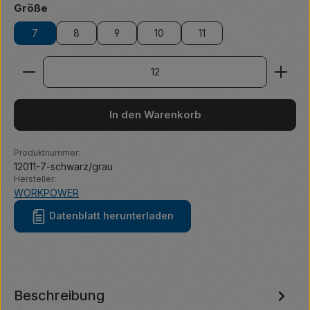
auswählen
Größe
7
8
9
10
11
Produkt Anzahl: Gib den gewünschten Wert ein ode
In den Warenkorb
Produktnummer:
12011-7-schwarz/grau
Hersteller:
WORKPOWER
Datenblatt herunterladen
Beschreibung