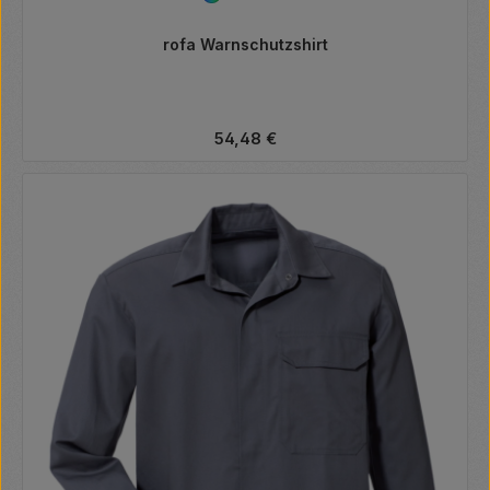
rofa Warnschutzshirt
Regulärer Preis:
54,48 €