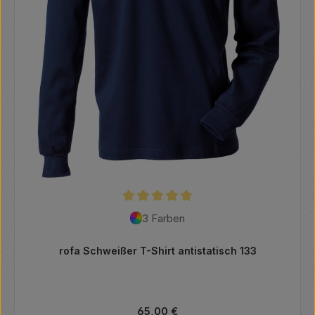
Durchschnittliche Bewertung von 5 von 5
3 Farben
rofa Schweißer T-Shirt antistatisch 133
Regulärer Preis:
65,00 €