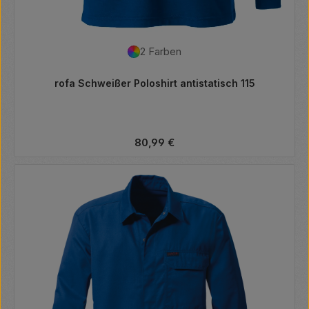
2 Farben
rofa Schweißer Poloshirt antistatisch 115
Regulärer Preis:
80,99 €