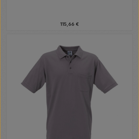
Regulärer Preis:
115,66 €