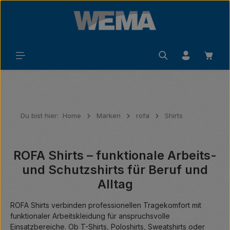
Zum Hauptinhalt springen
Waren
Du bist hier:
Home
Marken
rofa
Shirts
ROFA Shirts – funktionale Arbeits-
und Schutzshirts für Beruf und
Alltag
ROFA Shirts verbinden professionellen Tragekomfort mit
funktionaler Arbeitskleidung für anspruchsvolle
Einsatzbereiche. Ob T-Shirts, Poloshirts, Sweatshirts oder