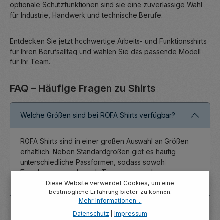
optionale Schutzfunktionen sind sie eine zuverlässige Wahl
für Industrie, Handwerk und technische Berufe.
Entdecken Sie jetzt hochwertige Arbeits- und Funktionsshirts
für Ihren Berufsalltag und wählen Sie das passende Modell
für Ihr Team.
FAQ – Häufige Fragen zu Shirts
Welche Größen sind bei ROFA Shirts verfügbar?
ROFA Shirts sind in einer großen Auswahl an Größen
erhältlich. Neben Standardgrößen gibt es häufig
unterschiedliche Passformen, sodass sowohl
Einzelpersonen als auch Teams passende
Arbeitskleidung finden.
Diese Website verwendet Cookies, um eine
bestmögliche Erfahrung bieten zu können.
Mehr Informationen ...
Sind ROFA Shirts für Industriewäsche geeignet?
Datenschutz
|
Impressum