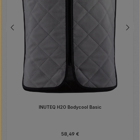
INUTEQ H2O Bodycool Basic
Regulärer Preis:
58,49 €