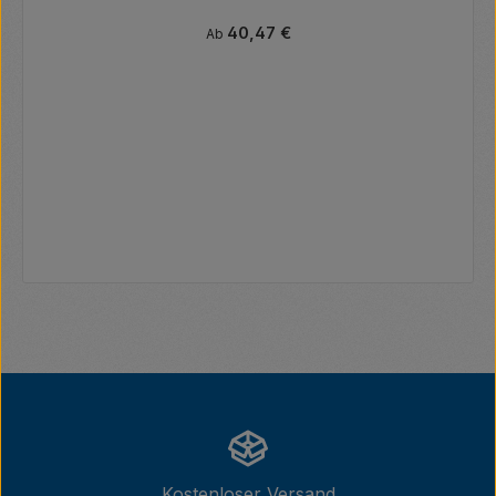
Regulärer Preis:
40,47 €
Ab
Kostenloser Versand