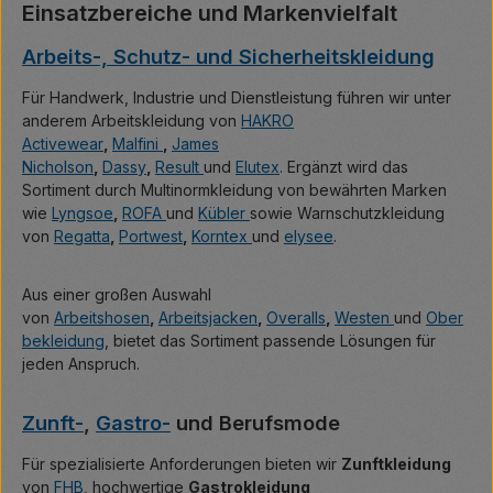
Einsatzbereiche und Markenvielfalt
Arbeits-, Schutz- und Sicherheitskleidung
Für Handwerk, Industrie und Dienstleistung führen wir unter
anderem Arbeitskleidung von
HAKRO
Activewear
,
Malfini
,
James
Nicholson
,
Dassy
,
Result
und
Elutex
. Ergänzt wird das
Sortiment durch Multinormkleidung von bewährten Marken
wie
Lyngsoe
,
ROFA
und
Kübler
sowie Warnschutzkleidung
von
Regatta
,
Portwest
,
Korntex
und
elysee
.
Aus einer großen Auswahl
von
Arbeitshosen
,
Arbeitsjacken
,
Overalls
,
Westen
und
Ober
bekleidung
, bietet das Sortiment passende Lösungen für
jeden Anspruch.
Zunft-
,
Gastro-
und Berufsmode
Für spezialisierte Anforderungen bieten wir
Zunftkleidung
von
FHB
, hochwertige
Gastrokleidung