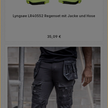
Lyngsøe LR40552 Regenset mit Jacke und Hose
Regulärer Preis:
35,09 €