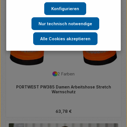
Konfigurieren
Nur technisch notwendige
Alle Cookies akzeptieren
2 Farben
PORTWEST PW385 Damen Arbeitshose Stretch
Warnschutz
Regulärer Preis:
63,78 €