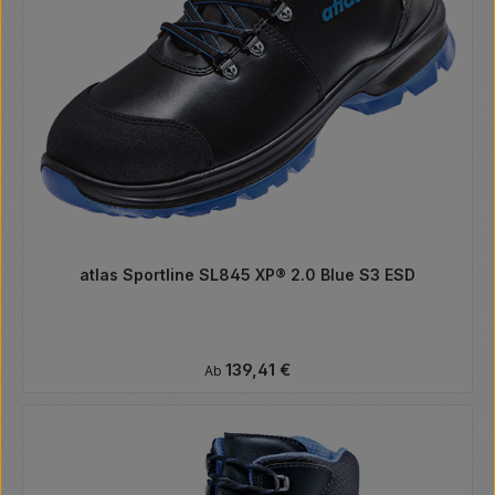
atlas Sportline SL845 XP® 2.0 Blue S3 ESD
Regulärer Preis:
139,41 €
Ab