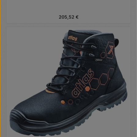
Regulärer Preis:
205,52 €