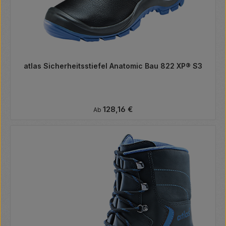
atlas Sicherheitsstiefel Anatomic Bau 822 XP® S3
Regulärer Preis:
128,16 €
Ab