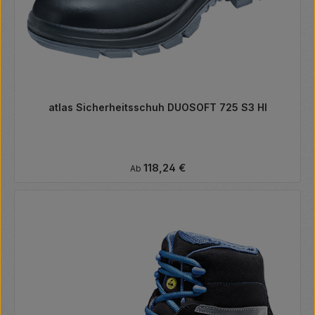
atlas Sicherheitsschuh DUOSOFT 725 S3 HI
Regulärer Preis:
118,24 €
Ab