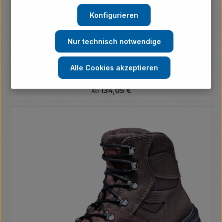
Konfigurieren
Nur technisch notwendige
atlas Sicherheitsschuh ERGO-MED 500 S3
Alle Cookies akzeptieren
Regulärer Preis:
134,05 €
Ab