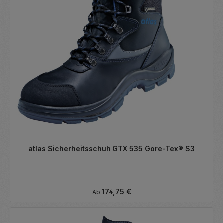
atlas Sicherheitsschuh GTX 535 Gore-Tex® S3
Regulärer Preis:
174,75 €
Ab