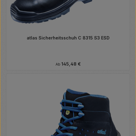
atlas Sicherheitsschuh C 8315 S3 ESD
Regulärer Preis:
145,48 €
Ab