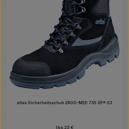
atlas Sicherheitsschuh ERGO-MED 735 XP® S3
Regulärer Preis:
144,23 €