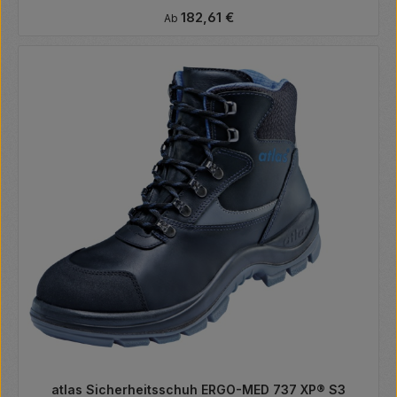
Regulärer Preis:
182,61 €
Ab
atlas Sicherheitsschuh ERGO-MED 737 XP® S3