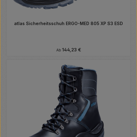
atlas Sicherheitsschuh ERGO-MED 805 XP S3 ESD
Regulärer Preis:
144,23 €
Ab