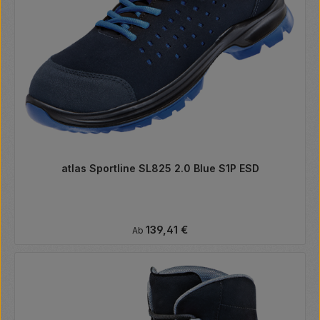
atlas Sportline SL825 2.0 Blue S1P ESD
Regulärer Preis:
139,41 €
Ab