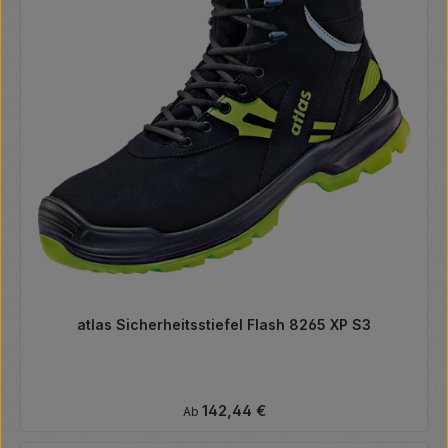
atlas Sicherheitsstiefel Flash 8265 XP S3
Regulärer Preis:
142,44 €
Ab