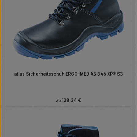
atlas Sicherheitsschuh ERGO-MED AB 846 XP® S3
Regulärer Preis:
138,34 €
Ab