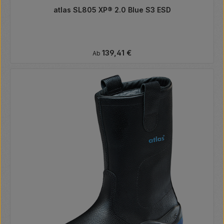
atlas SL805 XP® 2.0 Blue S3 ESD
Regulärer Preis:
139,41 €
Ab