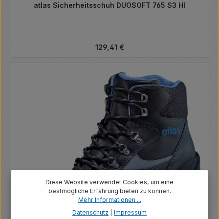
atlas Sicherheitsschuh DUOSOFT 765 S3 HI
Regulärer Preis:
129,41 €
Diese Website verwendet Cookies, um eine
bestmögliche Erfahrung bieten zu können.
Mehr Informationen ...
Datenschutz
|
Impressum