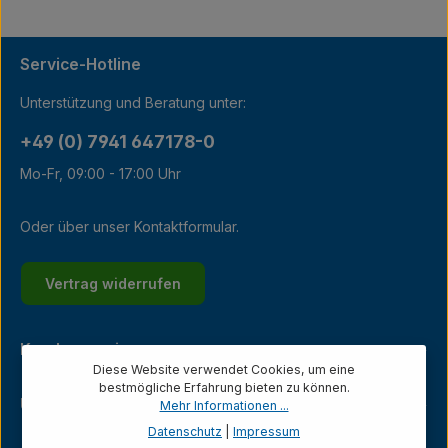
Service-Hotline
Unterstützung und Beratung unter:
+49 (0) 7941 647178-0
Mo-Fr, 09:00 - 17:00 Uhr
Oder über unser
Kontaktformular
.
Vertrag widerrufen
Kundenservice
Diese Website verwendet Cookies, um eine
bestmögliche Erfahrung bieten zu können.
Unternehmen
Mehr Informationen ...
Datenschutz
|
Impressum