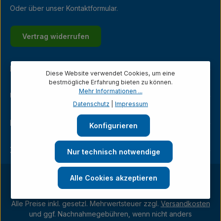
Oder über unser
Kontaktformular
.
Vertrag widerrufen
Kundenservice
Diese Website verwendet Cookies, um eine
bestmögliche Erfahrung bieten zu können.
Mehr Informationen ...
Unternehmen
Datenschutz
|
Impressum
Ladengeschäft
Konfigurieren
Zahlungsarten
Nur technisch notwendige
Alle Cookies akzeptieren
Alle Preise inkl. gesetzl. Mehrwertsteuer zzgl.
Versandkosten
und ggf. Nachnahmegebühren, wenn nicht anders