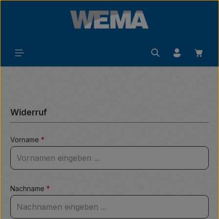
Zum Hauptinhalt springen
Waren
Widerruf
Vorname
*
Nachname
*