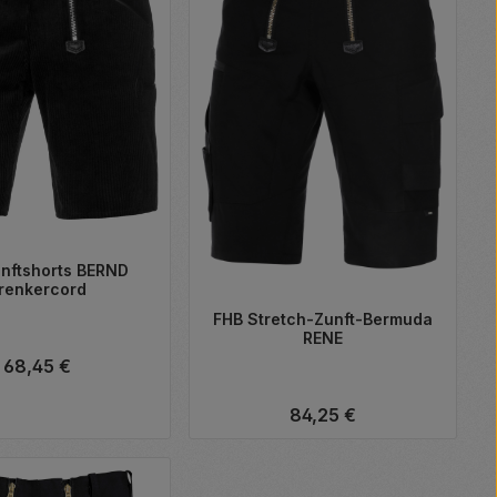
nftshorts BERND
renkercord
FHB Stretch-Zunft-Bermuda
RENE
Regulärer Preis:
68,45 €
Regulärer Preis:
84,25 €