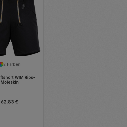
2 Farben
ftshort WIM Rips-
Moleskin
Regulärer Preis:
62,83 €