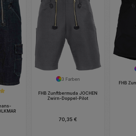
3 Farben
FHB Zun
FHB Zunftbermuda JOCHEN
liche Bewertung von 5 von 5 Sternen
Zwirn-Doppel-Pilot
eans-
VOLKMAR
Regulärer Preis:
70,35 €
Preis: