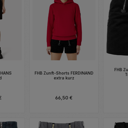
FHB Zu
FHB Zunft-Shorts FERDINAND
t HANS
T
extra kurz
d
Regulärer Preis:
66,50 €
eis:
€