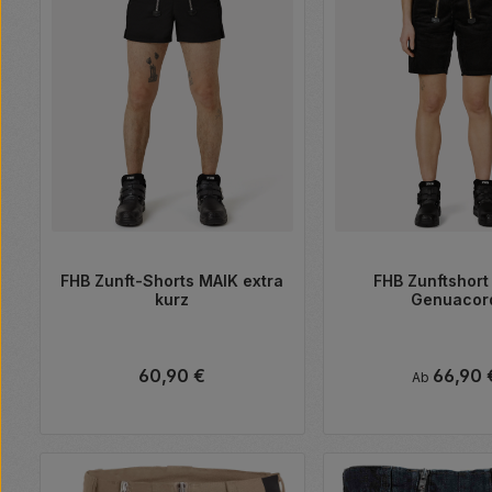
FHB Zunft-Shorts MAIK extra
FHB Zunftshor
kurz
Genuacor
Regulärer Preis:
60,90 €
Regulärer Pr
66,90 
Ab