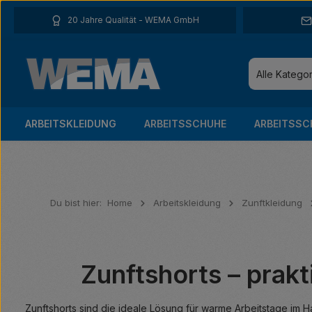
 Hauptinhalt springen
Zur Suche springen
Zur Hauptnavigation springen
20 Jahre Qualität - WEMA GmbH
Alle Katego
ARBEITSKLEIDUNG
ARBEITSSCHUHE
ARBEITSSC
Du bist hier:
Home
Arbeitskleidung
Zunftkleidung
Zunftshorts – prak
Zunftshorts sind die ideale Lösung für warme Arbeitstage im H