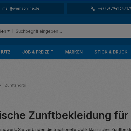
mail@wemaonline.de
+49 (0) 7941 64717
rien
HUTZ
JOB & FREIZEIT
MARKEN
STICK & DRUCK
Zunftshorts
tische Zunftbekleidung fü
andwerk. Sie verbinden die traditionelle Optik klassischer Zunftbe