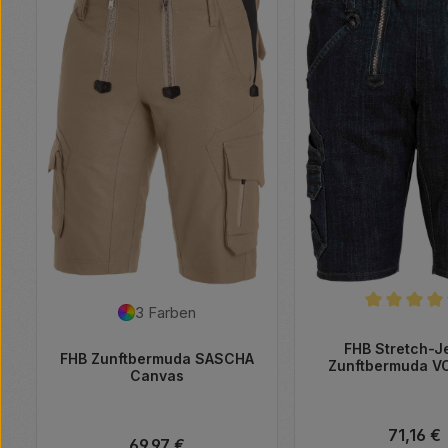
3 Farben
Durchschnitt
FHB Stretch-J
FHB Zunftbermuda SASCHA
Zunftbermuda 
Canvas
Regulärer 
71,16 €
Regulärer Preis:
69,97 €