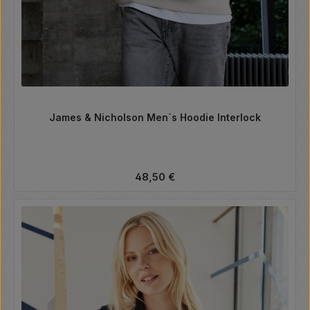
James & Nicholson Men´s Hoodie Interlock
Regulärer Preis:
48,50 €