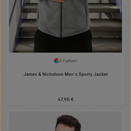
3 Farben
James & Nicholson Men´s Sporty Jacket
Regulärer Preis:
47,90 €