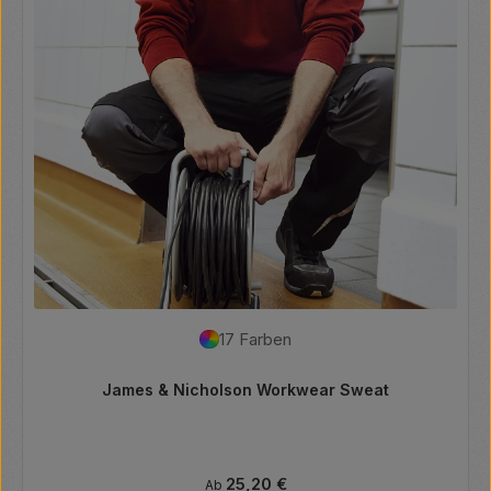
17 Farben
James & Nicholson Workwear Sweat
Regulärer Preis:
25,20 €
Ab