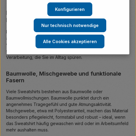
Konfigurieren
Materialien und Verarbeitung – darauf
kommt es an
Nur technisch notwendige
Bei Sweatshirts entscheidet die Stoffqualität darüber, wie
angenehm das Kleidungsstück auf der Haut liegt, wie gut es
Alle Cookies akzeptieren
wärmt und wie lange es formstabil bleibt. James & Nicholson
setzt auf bewährte Materialmischungen und saubere
Verarbeitung, die Sie im Alltag spüren.
Baumwolle, Mischgewebe und funktionale
Fasern
Viele Sweatshirts bestehen aus Baumwolle oder
Baumwollmischungen. Baumwolle punktet durch ein
angenehmes Tragegefühl und gute Atmungsaktivität.
Mischgewebe, etwa mit Polyesteranteil, machen das Material
besonders pflegeleicht, formstabil und robust – ideal, wenn
das Sweatshirt häufig gewaschen wird oder im Arbeitsumfeld
mehr aushalten muss.