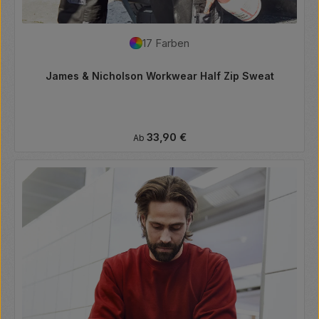
17 Farben
James & Nicholson Workwear Half Zip Sweat
Regulärer Preis:
33,90 €
Ab