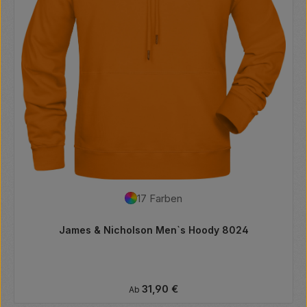
17 Farben
James & Nicholson Men`s Hoody 8024
Regulärer Preis:
31,90 €
Ab