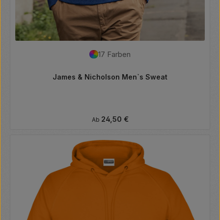
17 Farben
James & Nicholson Men`s Sweat
Regulärer Preis:
24,50 €
Ab