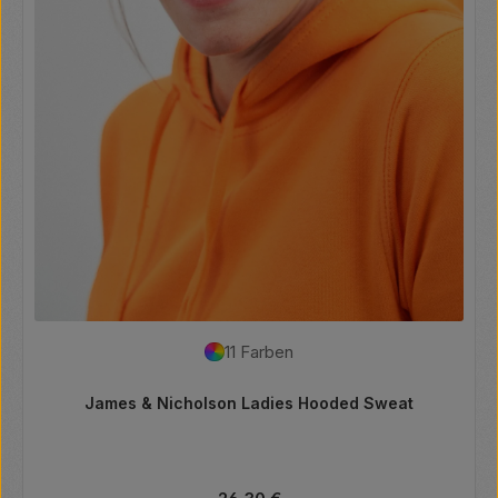
11 Farben
James & Nicholson Ladies Hooded Sweat
Regulärer Preis: