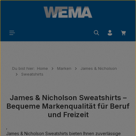
Zum Hauptinhalt springen
Waren
Du bist hier:
Home
Marken
James & Nicholson
Sweatshirts
James & Nicholson Sweatshirts –
Bequeme Markenqualität für Beruf
und Freizeit
,
James & Nicholson Sweatshirts bieten Ihnen zuverlässige