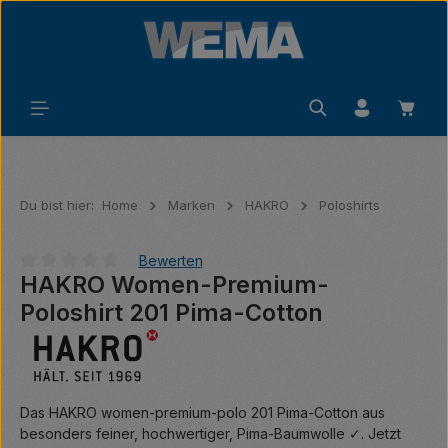
Zum Hauptinhalt springen
Waren
Du bist hier:
Home
Marken
HAKRO
Poloshirts
Bewerten
HAKRO Women-Premium-
Durchschnittliche Bewertung von 0 von 5 Sternen
Poloshirt 201 Pima-Cotton
Das HAKRO women-premium-polo 201 Pima-Cotton aus
besonders feiner, hochwertiger, Pima-Baumwolle ✓. Jetzt