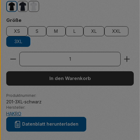
schwarz
tinte
weiß
auswählen
Größe
XS
S
M
L
XL
XXL
3XL
Produkt Anzahl: Gib den gewünschten Wert ein ode
In den Warenkorb
Produktnummer:
201-3XL-schwarz
Hersteller:
HAKRO
Datenblatt herunterladen