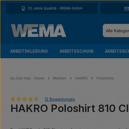
 Hauptinhalt springen
Zur Suche springen
Zur Hauptnavigation springen
20 Jahre Qualität - WEMA GmbH
Alle Katego
ARBEITSKLEIDUNG
ARBEITSSCHUHE
ARBEITSSC
Du bist hier:
Home
Marken
HAKRO
Poloshirts
12 Bewertungen
HAKRO Poloshirt 810 Cl
Durchschnittliche Bewertung von 4.83 von 5 Sternen