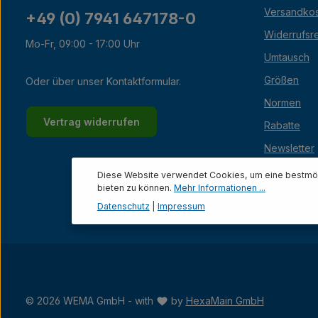
Versandko
+49 (0) 7941 647178-0
Widerrufsr
Mo-Fr, 09:00 - 17:00 Uhr
Umtausch
Größen
Oder über unser
Kontaktformular
.
Normen
Vertrag widerrufen
Rabatte
Newsletter
Lexikon
Diese Website verwendet Cookies, um eine bestmög
bieten zu können.
Mehr Informationen ...
Datenschutz
|
Impressum
© 2026 WEMA GmbH - with
by
HexaMain GmbH