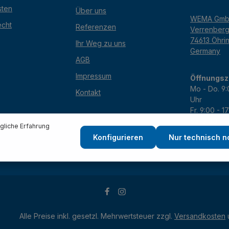
sten
Über uns
WEMA Gm
echt
Referenzen
Verrenber
74613 Öhri
Ihr Weg zu uns
Germany
AGB
Impressum
Öffnungsz
Mo - Do. 9:
Kontakt
Uhr
Fr. 9:00 - 1
Sa. 9:00 - 
liche Erfahrung
Konfigurieren
Nur technisch 
Alle Preise inkl. gesetzl. Mehrwertsteuer zzgl.
Versandkosten