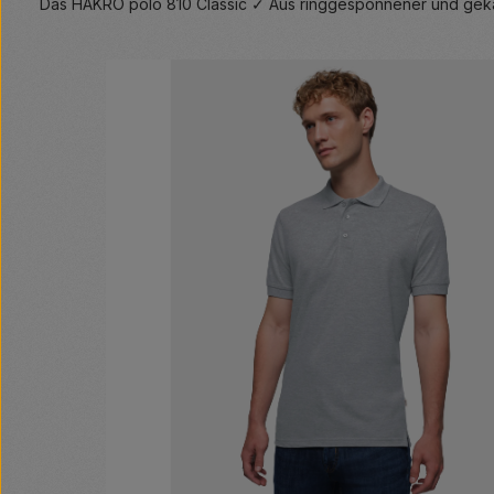
Das HAKRO polo 810 Classic ✓ Aus ringgesponnener und gekä
Bildergalerie überspringen