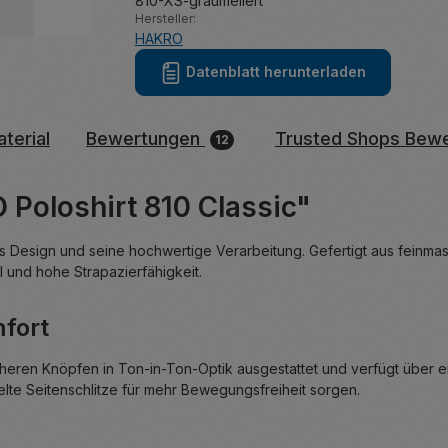
810-XS-graumeliert
Hersteller:
HAKRO
Datenblatt herunterladen
terial
Bewertungen
Trusted Shops Bew
12
Poloshirt 810 Classic"
s Design und seine hochwertige Verarbeitung. Gefertigt aus feinma
und hohe Strapazierfähigkeit.
mfort
icheren Knöpfen in Ton-in-Ton-Optik ausgestattet und verfügt über e
elte Seitenschlitze für mehr Bewegungsfreiheit sorgen.