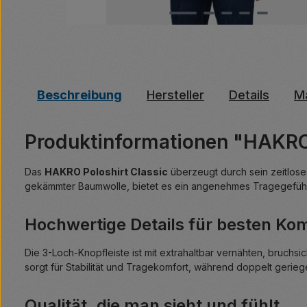
Beschreibung
Hersteller
Details
Ma
Produktinformationen "HAKRO 
Das
HAKRO Poloshirt Classic
überzeugt durch sein zeitlose
gekämmter Baumwolle, bietet es ein angenehmes Tragegefühl 
Hochwertige Details für besten Ko
Die 3-Loch-Knopfleiste ist mit extrahaltbar vernähten, bruchs
sorgt für Stabilität und Tragekomfort, während doppelt gerieg
Qualität, die man sieht und fühlt