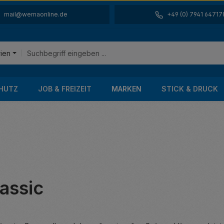
mail@wemaonline.de
+49 (0) 7941 64717
rien
HUTZ
JOB & FREIZEIT
MARKEN
STICK & DRUCK
assic