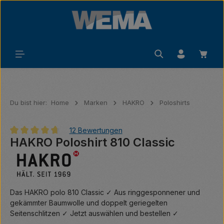
Zum Hauptinhalt springen
Waren
Du bist hier:
Home
Marken
HAKRO
Poloshirts
12 Bewertungen
HAKRO Poloshirt 810 Classic
Durchschnittliche Bewertung von 4.83 von 5 Sternen
Das HAKRO polo 810 Classic ✓ Aus ringgesponnener und
gekämmter Baumwolle und doppelt geriegelten
Seitenschlitzen ✓ Jetzt auswählen und bestellen ✓