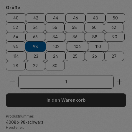
auswählen
Größe
40
42
44
46
48
50
52
54
56
58
60
62
64
66
84
86
88
90
94
98
102
106
110
114
23
24
25
26
27
28
29
30
Produkt Anzahl: Gib den gewünschten Wert ein ode
In den Warenkorb
Produktnummer:
40086-98-schwarz
Hersteller: