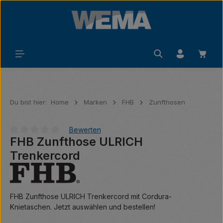
Zum Hauptinhalt springen
Waren
Du bist hier:
Home
Marken
FHB
Zunfthosen
Bewerten
FHB Zunfthose ULRICH
Durchschnittliche Bewertung von 0 von 5 Sternen
Trenkercord
FHB Zunfthose ULRICH Trenkercord mit Cordura-
Knietaschen. Jetzt auswählen und bestellen!