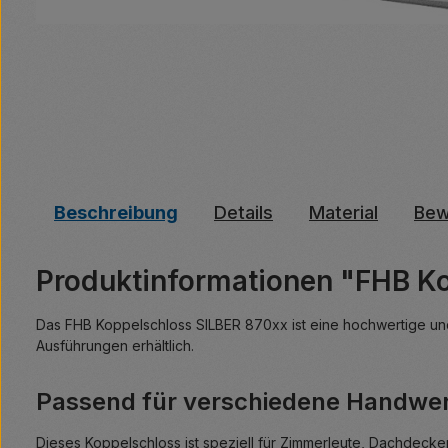
Beschreibung
Details
Material
Bew
Produktinformationen "FHB K
Das FHB Koppelschloss SILBER 870xx ist eine hochwertige und 
Ausführungen erhältlich.
Passend für verschiedene Handwe
Dieses Koppelschloss ist speziell für Zimmerleute, Dachdecker