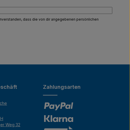
einverstanden, dass die von dir angegebenen persönlichen
schäft
Zahlungsarten
äche
bH
ger Weg 32