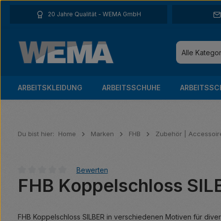
 Hauptinhalt springen
Zur Suche springen
Zur Hauptnavigation springen
20 Jahre Qualität - WEMA GmbH
Alle Katego
ARBEITSKLEIDUNG
ARBEITSSCHUHE
ARBEITSSC
Du bist hier:
Home
Marken
FHB
Zubehör | Accessoir
Bewerten
FHB Koppelschloss SIL
Durchschnittliche Bewertung von 0 von 5 Sternen
FHB Koppelschloss SILBER in verschiedenen Motiven für divers