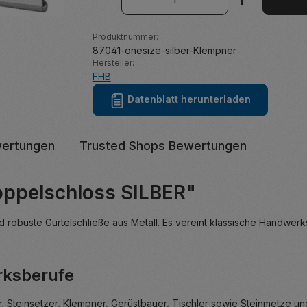
Produktnummer:
87041-onesize-silber-Klempner
Hersteller:
FHB
Datenblatt herunterladen
ertungen
Trusted Shops Bewertungen
oppelschloss SILBER"
robuste Gürtelschließe aus Metall. Es vereint klassische Handwerks
rksberufe
, Steinsetzer, Klempner, Gerüstbauer, Tischler sowie Steinmetze und