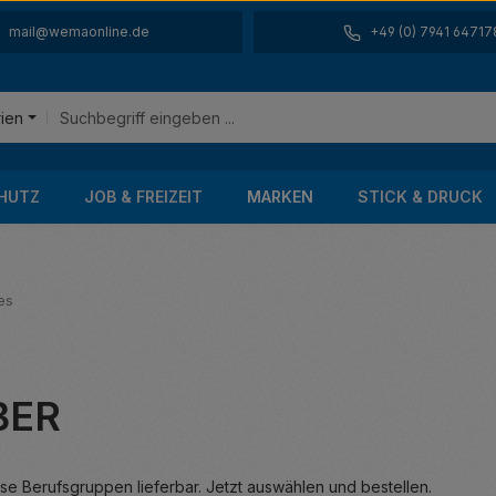
mail@wemaonline.de
+49 (0) 7941 64717
rien
HUTZ
JOB & FREIZEIT
MARKEN
STICK & DRUCK
es
BER
e Berufsgruppen lieferbar. Jetzt auswählen und bestellen.