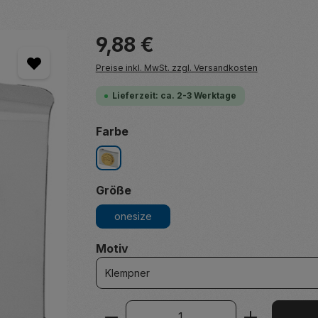
Regulärer Preis:
9,88 €
Preise inkl. MwSt. zzgl. Versandkosten
Lieferzeit: ca. 2-3 Werktage
auswählen
Farbe
silber
auswählen
Größe
onesize
auswählen
Motiv
Produkt Anzahl: Gib den ge