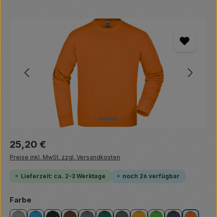
Bildergalerie überspringen
Regulärer Preis:
25,20 €
Preise inkl. MwSt. zzgl. Versandkosten
Lieferzeit: ca. 2-3 Werktage
noch 26 verfügbar
auswählen
Farbe