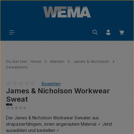
Zum Hauptinhalt springen
Waren
Du bist hier:
Home
Marken
James & Nicholson
Sweatshirts
Bewerten
James & Nicholson Workwear
Durchschnittliche Bewertung von 0 von 5 Sternen
Sweat
Der James & Nicholson Workwear Sweater aus
strapazierfähigem, innen angerautem Material ✓ Jetzt
auswählen und bestellen ✓