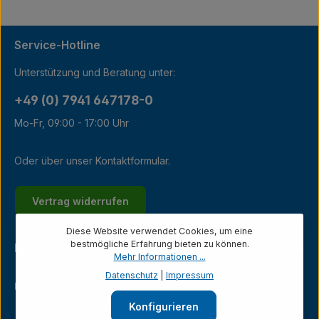
Service-Hotline
Unterstützung und Beratung unter:
+49 (0) 7941 647178-0
Mo-Fr, 09:00 - 17:00 Uhr
Oder über unser
Kontaktformular
.
Vertrag widerrufen
Diese Website verwendet Cookies, um eine
bestmögliche Erfahrung bieten zu können.
Kundenservice
Mehr Informationen ...
Datenschutz
|
Impressum
Unternehmen
Konfigurieren