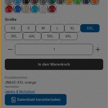
grey heather
aqua
black
brown
carbon
dark green
dark grey
gold yellow
lime green
navy
orange
red
royal
stone
turquoise
white
wine
auswählen
Größe
XS
S
M
L
XL
XXL
3XL
4XL
5XL
6XL
Produkt Anzahl: Gib den gewünschten Wert ein ode
In den Warenkorb
Produktnummer:
JN840-XXL-orange
Hersteller:
James & Nicholson
Datenblatt herunterladen