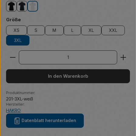
schwarz
tinte
weiß
auswählen
Größe
XS
S
M
L
XL
XXL
3XL
Produkt Anzahl: Gib den gewünschten Wert ein ode
In den Warenkorb
Produktnummer:
201-3XL-weiß
Hersteller:
HAKRO
Datenblatt herunterladen