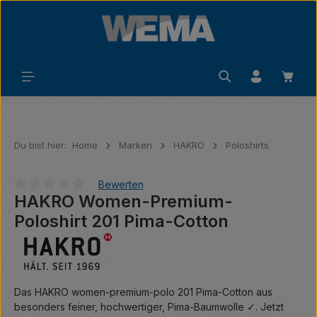
Zum Hauptinhalt springen
Waren
Du bist hier:
Home
Marken
HAKRO
Poloshirts
Bewerten
HAKRO Women-Premium-
Durchschnittliche Bewertung von 0 von 5 Sternen
Poloshirt 201 Pima-Cotton
Das HAKRO women-premium-polo 201 Pima-Cotton aus
besonders feiner, hochwertiger, Pima-Baumwolle ✓. Jetzt