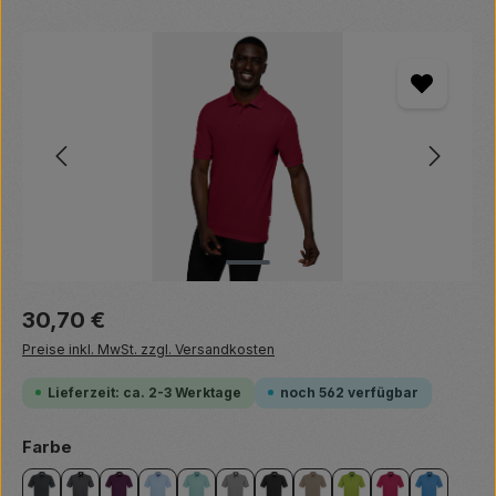
Bildergalerie überspringen
Regulärer Preis:
30,70 €
Preise inkl. MwSt. zzgl. Versandkosten
Lieferzeit: ca. 2-3 Werktage
noch 562 verfügbar
auswählen
Farbe