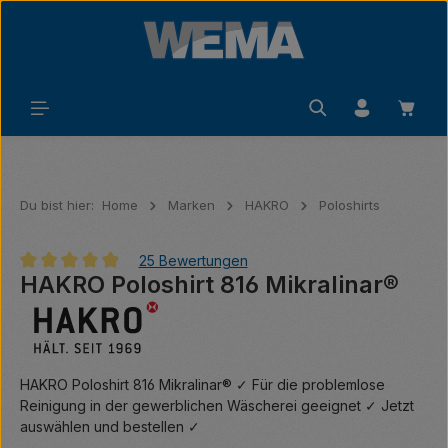
Zum Hauptinhalt springen
Waren
Du bist hier:
Home
Marken
HAKRO
Poloshirts
25 Bewertungen
HAKRO Poloshirt 816 Mikralinar®
Durchschnittliche Bewertung von 4.92 von 5 Sternen
HAKRO Poloshirt 816 Mikralinar® ✓ Für die problemlose
Reinigung in der gewerblichen Wäscherei geeignet ✓ Jetzt
auswählen und bestellen ✓