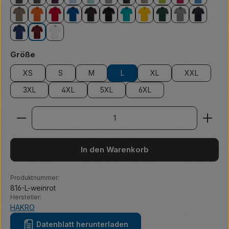
anthrazit
anthrazit meliert
aubergine
eisblau
eisgrün
grau meliert
karbongrau
khaki
kiwi
magenta
malibubl
nougat
orange
rot
royalblau
schokolade
schwarz
smaragd
sonne
tanne
titan
tinte
ultramarinblau
weinrot
weiß
auswählen
Größe
XS
S
M
L
XL
XXL
3XL
4XL
5XL
6XL
Produkt Anzahl: Gib den gewünschten Wert ein ode
In den Warenkorb
Produktnummer:
816-L-weinrot
Hersteller:
HAKRO
Datenblatt herunterladen