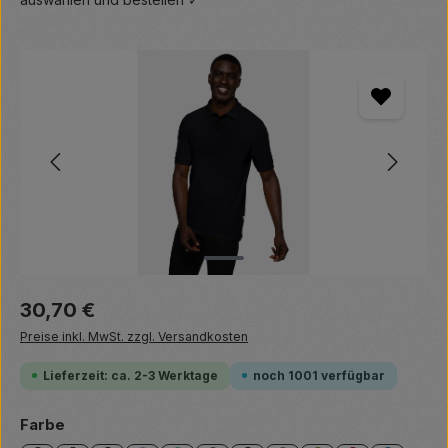
Bildergalerie überspringen
Regulärer Preis:
30,70 €
Preise inkl. MwSt. zzgl. Versandkosten
Lieferzeit: ca. 2-3 Werktage
noch 1001 verfügbar
auswählen
Farbe