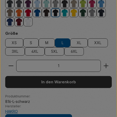
anthrazit
anthrazit meliert
aubergine
eisblau
eisgrün
grau meliert
karbongrau
khaki
kiwi
magenta
malibubl
nougat
orange
rot
royalblau
schokolade
schwarz
smaragd
sonne
tanne
titan
tinte
ultramarinblau
weinrot
weiß
auswählen
Größe
XS
S
M
L
XL
XXL
3XL
4XL
5XL
6XL
Produkt Anzahl: Gib den gewünschten Wert ein ode
In den Warenkorb
Produktnummer:
816-L-schwarz
Hersteller:
HAKRO