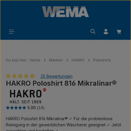
Zum Hauptinhalt springen
Waren
Du bist hier:
Home
Marken
HAKRO
Poloshirts
25 Bewertungen
HAKRO Poloshirt 816 Mikralinar®
Durchschnittliche Bewertung von 4.92 von 5 Sternen
HAKRO Poloshirt 816 Mikralinar® ✓ Für die problemlose
Reinigung in der gewerblichen Wäscherei geeignet ✓ Jetzt
auswählen und bestellen ✓