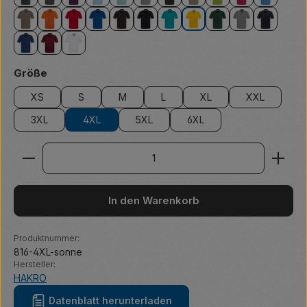
anthrazit
anthrazit meliert
aubergine
eisblau
eisgrün
grau meliert
karbongrau
khaki
kiwi
magenta
malibubl
nougat
orange
rot
royalblau
schokolade
schwarz
smaragd
sonne
tanne
titan
tinte
ultramarinblau
weinrot
weiß
auswählen
Größe
XS
S
M
L
XL
XXL
3XL
4XL
5XL
6XL
Produkt Anzahl: Gib den gewünschten Wert ein ode
In den Warenkorb
Produktnummer:
816-4XL-sonne
Hersteller:
HAKRO
Datenblatt herunterladen