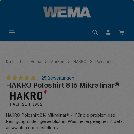
Zum Hauptinhalt springen
Waren
Du bist hier:
Home
Marken
HAKRO
Poloshirts
25 Bewertungen
HAKRO Poloshirt 816 Mikralinar®
Durchschnittliche Bewertung von 4.92 von 5 Sternen
HAKRO Poloshirt 816 Mikralinar® ✓ Für die problemlose
Reinigung in der gewerblichen Wäscherei geeignet ✓ Jetzt
auswählen und bestellen ✓