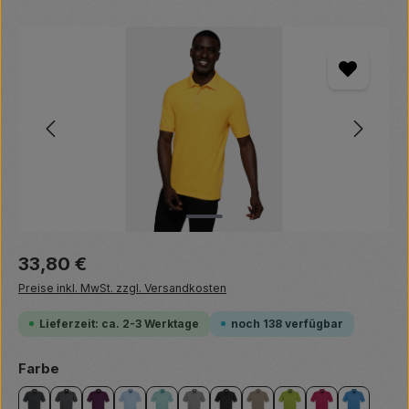
Bildergalerie überspringen
Regulärer Preis:
33,80 €
Preise inkl. MwSt. zzgl. Versandkosten
Lieferzeit: ca. 2-3 Werktage
noch 138 verfügbar
auswählen
Farbe