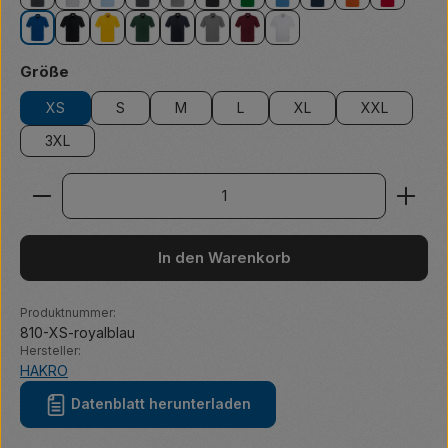
anthrazit
ash meliert
eisblau
graphit
grau meliert
karbongrau
kellygrün
malibublau
marine
orange
rot
royalblau
schwarz
sonne
tanne
tinte
titan
weinrot
weiß
auswählen
Größe
XS
S
M
L
XL
XXL
3XL
Produkt Anzahl: Gib den gewünschten Wert ein ode
In den Warenkorb
Produktnummer:
810-XS-royalblau
Hersteller:
HAKRO
Datenblatt herunterladen