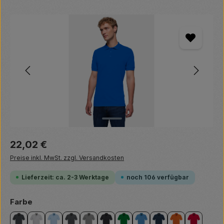
Bildergalerie überspringen
Regulärer Preis:
22,02 €
Preise inkl. MwSt. zzgl. Versandkosten
Lieferzeit: ca. 2-3 Werktage
noch 106 verfügbar
auswählen
Farbe