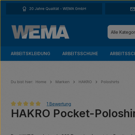
 Hauptinhalt springen
Zur Suche springen
Zur Hauptnavigation springen
20 Jahre Qualität - WEMA GmbH
Alle Katego
ARBEITSKLEIDUNG
ARBEITSSCHUHE
ARBEITSSC
Du bist hier:
Home
Marken
HAKRO
Poloshirts
1 Bewertung
HAKRO Pocket-Poloshir
Durchschnittliche Bewertung von 5 von 5 Sternen