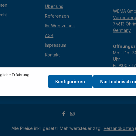
sten
Über uns
WEMA Gm
echt
Referenzen
Verrenber
74613 Öhri
Ihr Weg zu uns
Germany
AGB
Impressum
Öffnungsz
Mo - Do. 9:
Kontakt
Uhr
Fr. 9:00 - 1
Sa. 9:00 - 
liche Erfahrung
Konfigurieren
Nur technisch 
Alle Preise inkl. gesetzl. Mehrwertsteuer zzgl.
Versandkosten