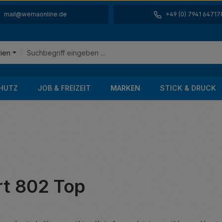
mail@wemaonline.de
+49 (0) 7941 64717
rien
HUTZ
JOB & FREIZEIT
MARKEN
STICK & DRUCK
t 802 Top