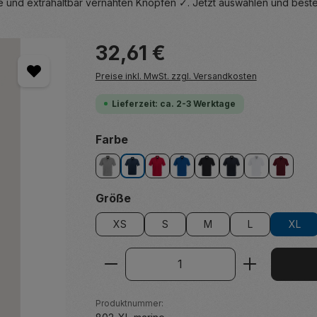
 und extrahaltbar vernähten Knöpfen ✓. Jetzt auswählen und beste
Regulärer Preis:
32,61 €
Preise inkl. MwSt. zzgl. Versandkosten
Lieferzeit: ca. 2-3 Werktage
auswählen
Farbe
grau meliert
marine
rot
royalblau
schwarz
tinte
weiß
weinrot
auswählen
Größe
XS
S
M
L
XL
Produkt Anzahl: Gib den ge
Produktnummer: