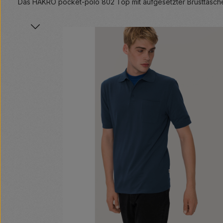
Das HAKRO pocket-polo 802 Top mit aufgesetzter Brusttasche
Bildergalerie überspringen