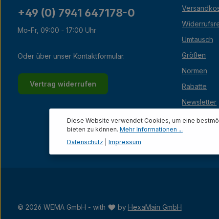
Versandko
+49 (0) 7941 647178-0
Widerrufsr
Mo-Fr, 09:00 - 17:00 Uhr
Umtausch
Größen
Oder über unser
Kontaktformular
.
Normen
Vertrag widerrufen
Rabatte
Newsletter
Lexikon
Diese Website verwendet Cookies, um eine bestmög
bieten zu können.
Mehr Informationen ...
Datenschutz
|
Impressum
© 2026 WEMA GmbH - with
by
HexaMain GmbH