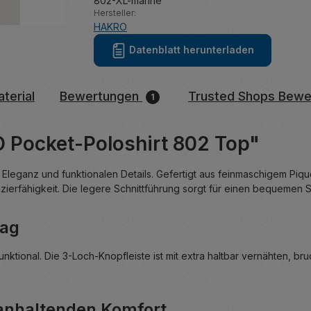
802-XL-marine
Hersteller:
HAKRO
Datenblatt herunterladen
terial
Bewertungen
Trusted Shops Bewe
1
 Pocket-Poloshirt 802 Top"
 Eleganz und funktionalen Details. Gefertigt aus feinmaschigem Pi
erfähigkeit. Die legere Schnittführung sorgt für einen bequemen Si
tag
nktional. Die 3-Loch-Knopfleiste ist mit extra haltbar vernähten, br
ganhaltenden Komfort