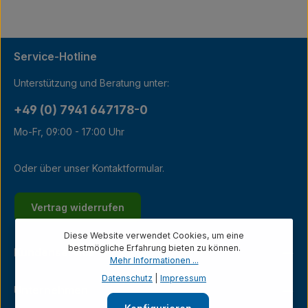
Service-Hotline
Unterstützung und Beratung unter:
+49 (0) 7941 647178-0
Mo-Fr, 09:00 - 17:00 Uhr
Oder über unser
Kontaktformular
.
Vertrag widerrufen
Diese Website verwendet Cookies, um eine
bestmögliche Erfahrung bieten zu können.
Kundenservice
Mehr Informationen ...
Datenschutz
|
Impressum
Unternehmen