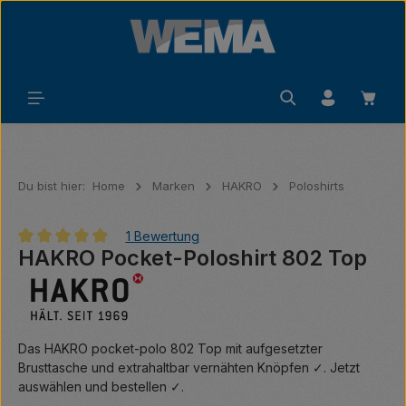
Zum Hauptinhalt springen
Waren
Du bist hier:
Home
Marken
HAKRO
Poloshirts
1 Bewertung
HAKRO Pocket-Poloshirt 802 Top
Durchschnittliche Bewertung von 5 von 5 Sternen
Das HAKRO pocket-polo 802 Top mit aufgesetzter
Brusttasche und extrahaltbar vernähten Knöpfen ✓. Jetzt
auswählen und bestellen ✓.