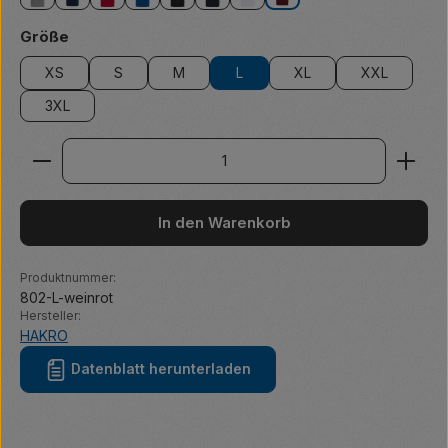
grau meliert
marine
rot
royalblau
schwarz
tinte
weiß
weinrot
auswählen
Größe
XS
S
M
L
XL
XXL
3XL
Produkt Anzahl: Gib den gewünschten Wert ein ode
In den Warenkorb
Produktnummer:
802-L-weinrot
Hersteller:
HAKRO
Datenblatt herunterladen