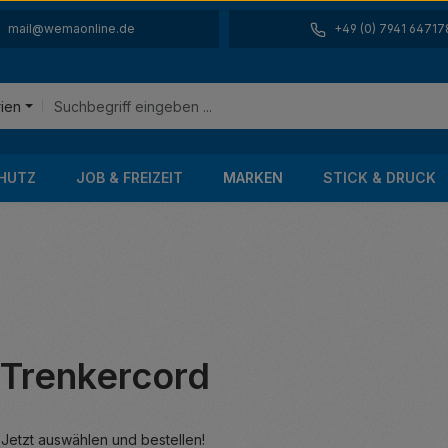
mail@wemaonline.de
+49 (0) 7941 64717
rien
HUTZ
JOB & FREIZEIT
MARKEN
STICK & DRUCK
Trenkercord
Jetzt auswählen und bestellen!