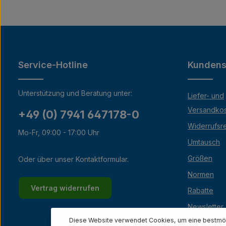
Service-Hotline
Kundens
Unterstützung und Beratung unter:
Liefer- und
Versandko
+49 (0) 7941 647178-0
Widerrufsr
Mo-Fr, 09:00 - 17:00 Uhr
Umtausch
Größen
Oder über unser
Kontaktformular
.
Normen
Vertrag widerrufen
Rabatte
Newsletter
Diese Website verwendet Cookies, um eine bestmög
Lexikon