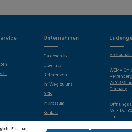
ervice
Unternehmen
Ladenge
Verkaufsfl
Datenschutz
sten
Über uns
WEMA Gm
echt
Referenzen
Verrenber
74613 Öhri
Ihr Weg zu uns
Germany
AGB
Impressum
Öffnungsz
Mo - Do. 9:
Kontakt
Uhr
Fr. 9:00 - 1
Sa. 9:00 - 
liche Erfahrung