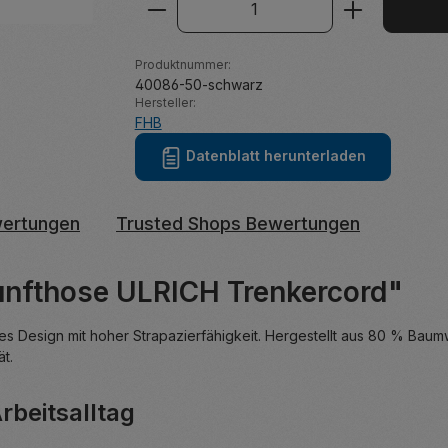
Produkt Anzahl: Gib den ge
Produktnummer:
40086-50-schwarz
Hersteller:
FHB
Datenblatt herunterladen
ertungen
Trusted Shops Bewertungen
unfthose ULRICH Trenkercord"
s Design mit hoher Strapazierfähigkeit. Hergestellt aus 80 % Baumw
t.
rbeitsalltag