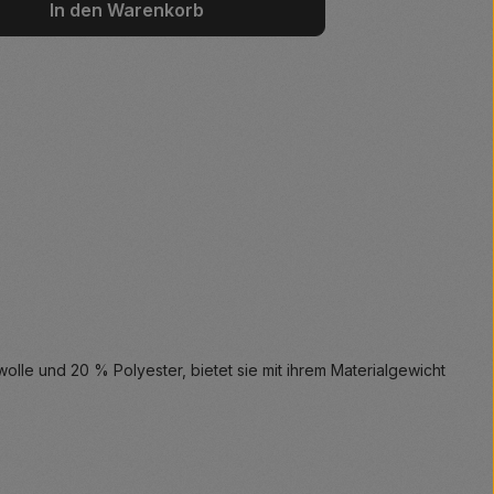
wünschten Wert ein oder benutze die S
In den Warenkorb
olle und 20 % Polyester, bietet sie mit ihrem Materialgewicht