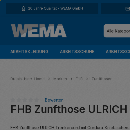
 Hauptinhalt springen
Zur Suche springen
Zur Hauptnavigation springen
20 Jahre Qualität - WEMA GmbH
Alle Katego
ARBEITSKLEIDUNG
ARBEITSSCHUHE
ARBEITSSC
Du bist hier:
Home
Marken
FHB
Zunfthosen
Bewerten
FHB Zunfthose ULRICH 
Durchschnittliche Bewertung von 0 von 5 Sternen
FHB Zunfthose ULRICH Trenkercord mit Cordura-Knietaschen. 