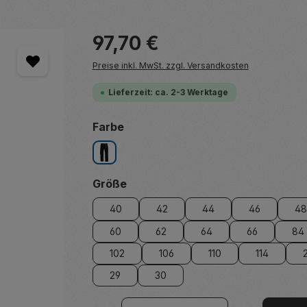
Regulärer Preis:
97,70 €
Preise inkl. MwSt. zzgl. Versandkosten
Lieferzeit: ca. 2-3 Werktage
auswählen
Farbe
schwarz
auswählen
Größe
40
42
44
46
48
60
62
64
66
84
102
106
110
114
29
30