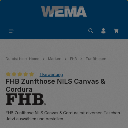
Zum Hauptinhalt springen
Waren
Du bist hier:
Home
Marken
FHB
Zunfthosen
1 Bewertung
FHB Zunfthose NILS Canvas &
Durchschnittliche Bewertung von 5 von 5 Sternen
Cordura
FHB Zunfthose NILS Canvas & Cordura mit diversen Taschen.
Jetzt auswählen und bestellen.