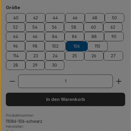
auswählen
Größe
40
42
44
46
48
50
52
54
56
58
60
62
64
66
84
86
88
90
94
98
102
106
110
114
23
24
25
26
27
28
29
30
Produkt Anzahl: Gib den gewünschten Wert ein ode
In den Warenkorb
Produktnummer:
11086-106-schwarz
Hersteller: