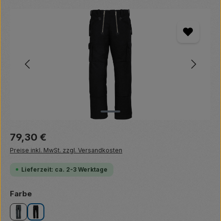
Bildergalerie überspringen
Regulärer Preis:
79,30 €
Preise inkl. MwSt. zzgl. Versandkosten
Lieferzeit: ca. 2-3 Werktage
auswählen
Farbe
anthrazit
schwarz