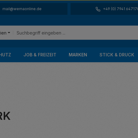
mail@wemaonline.de
+49 (0) 7941 64717
rien
HUTZ
JOB & FREIZEIT
MARKEN
STICK & DRUCK
RK