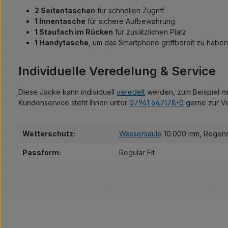
2 Seitentaschen
für schnellen Zugriff
1 Innentasche
für sichere Aufbewahrung
1 Staufach im Rücken
für zusätzlichen Platz
1 Handytasche
, um das Smartphone griffbereit zu haben
Individuelle Veredelung & Service
Diese Jacke kann individuell
veredelt
werden, zum Beispiel mit
Kundenservice steht Ihnen unter
07941 647178-0
gerne zur V
Wetterschutz:
Wassersäule
10.000 mm
, Regen
Passform:
Regular Fit