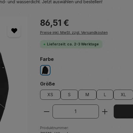
ind- und wasserdicht. Jetzt auswählen und bestellen!
Regulärer Preis:
86,51 €
Preise inkl. MwSt. zzgl. Versandkosten
Lieferzeit: ca. 2-3 Werktage
auswählen
Farbe
schwarz
auswählen
Größe
XS
S
M
L
XL
Produkt Anzahl: Gib den ge
Produktnummer: