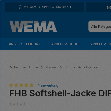
 Hauptinhalt springen
Zur Suche springen
Zur Hauptnavigation springen
20 Jahre Qualität - WEMA GmbH
Alle Katego
ARBEITSKLEIDUNG
ARBEITSSCHUHE
ARBEITSSC
Du bist hier:
Home
Marken
FHB
Arbeitsjacken
1 Bewertung
FHB Softshell-Jacke DI
Durchschnittliche Bewertung von 5 von 5 Sternen