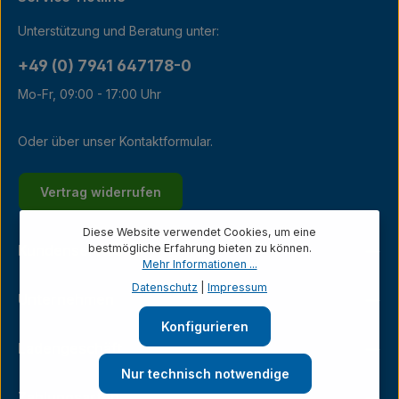
Unterstützung und Beratung unter:
+49 (0) 7941 647178-0
Mo-Fr, 09:00 - 17:00 Uhr
Oder über unser
Kontaktformular
.
Vertrag widerrufen
Diese Website verwendet Cookies, um eine
bestmögliche Erfahrung bieten zu können.
Kundenservice
Mehr Informationen ...
Datenschutz
|
Impressum
Unternehmen
Konfigurieren
Ladengeschäft
Nur technisch notwendige
Zahlungsarten