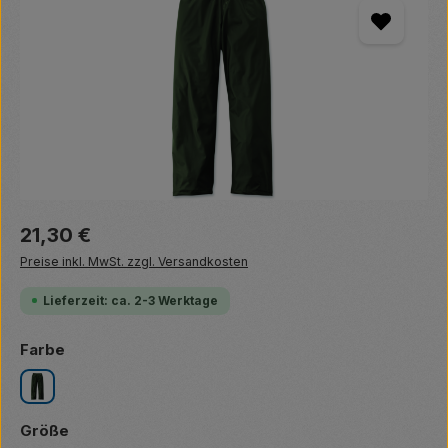
Regulärer Preis:
21,30 €
Preise inkl. MwSt. zzgl. Versandkosten
Lieferzeit: ca. 2-3 Werktage
auswählen
Farbe
oliv
auswählen
Größe