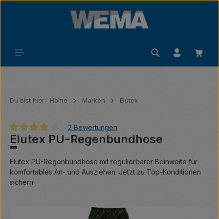
Zum Hauptinhalt springen
Waren
Du bist hier:
Home
Marken
Elutex
2 Bewertungen
Elutex PU-Regenbundhose
Durchschnittliche Bewertung von 4 von 5 Sternen
Elutex PU-Regenbundhose mit regulierbarer Beinweite für
komfortables An- und Ausziehen. Jetzt zu Top-Konditionen
sichern!
Bildergalerie überspringen