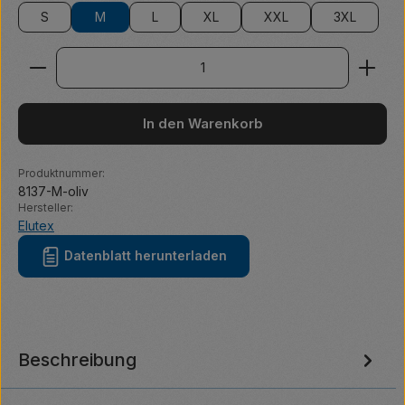
S
M
L
XL
XXL
3XL
Produkt Anzahl: Gib den gewünschten Wert ein ode
In den Warenkorb
Produktnummer:
8137-M-oliv
Hersteller:
Elutex
Datenblatt herunterladen
Beschreibung