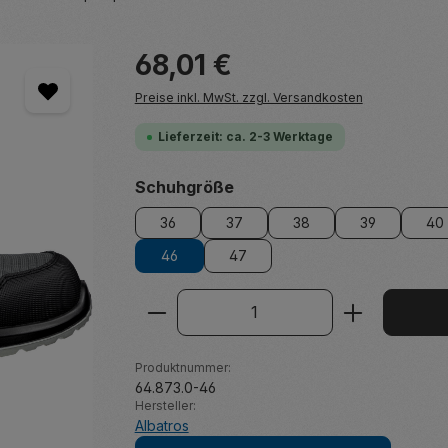
Regulärer Preis:
68,01 €
Preise inkl. MwSt. zzgl. Versandkosten
Lieferzeit: ca. 2-3 Werktage
auswählen
Schuhgröße
36
37
38
39
40
46
47
Produkt Anzahl: Gib den ge
Produktnummer:
64.873.0-46
Hersteller:
Albatros