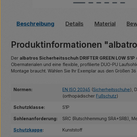
Beschreibung
Details
Material
Bew
Produktinformationen "albat
Der
albatros Sicherheitsschuh DRIFTER GREEN LOW S1P
Obermaterialen und eine flexible, profilierte DUO-PU Laufsohl
Montage braucht. Wählen Sie Ihr Exemplar aus den Größen 36 
Normen:
EN ISO 20345
(
Sicherheitsschuhe
)
, 
(orthopädischer
Fußschutz
)
Schutzklasse:
S1P
Sohlenanforderung:
SRC (Rutschhemmung SRA+SRB)
, Me
Schutzkappe
:
Kunststoff