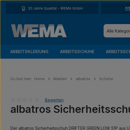
 Hauptinhalt springen
Zur Suche springen
Zur Hauptnavigation springen
20 Jahre Qualität - WEMA GmbH
Alle Katego
ARBEITSKLEIDUNG
ARBEITSSCHUHE
ARBEITSSC
Du bist hier:
Home
Marken
albatros
Schuhe
Bewerten
albatros Sicherheitss
Durchschnittliche Bewertung von 0 von 5 Sternen
Der albatros Sicherheitsschuh DRIFTER GREEN LOW S1P aus UV