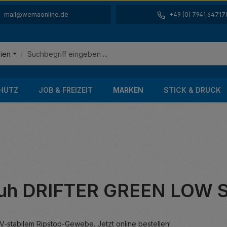
mail@wemaonline.de
+49 (0) 7941 64717
rien
HUTZ
JOB & FREIZEIT
MARKEN
STICK & DRUCK
chuh DRIFTER GREEN LOW 
-stabilem Ripstop-Gewebe. Jetzt online bestellen!