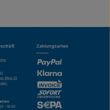
schäft
Zahlungsarten
äche
bH
ger Weg 32
ngen,
eiten:
00 - 18:00