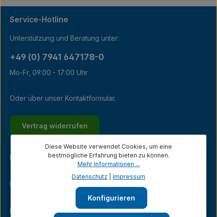
Service-Hotline
Unterstützung und Beratung unter:
+49 (0) 7941 647178-0
Mo-Fr, 09:00 - 17:00 Uhr
Oder über unser
Kontaktformular
.
Vertrag widerrufen
Diese Website verwendet Cookies, um eine
bestmögliche Erfahrung bieten zu können.
Kundenservice
Mehr Informationen ...
Datenschutz
|
Impressum
Unternehmen
Konfigurieren
Ladengeschäft