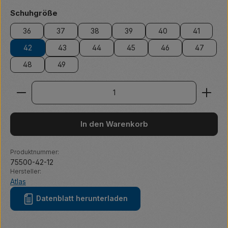
auswählen
Schuhgröße
36
37
38
39
40
41
42
43
44
45
46
47
48
49
Produkt Anzahl: Gib den gewünschten Wert ein ode
In den Warenkorb
Produktnummer:
75500-42-12
Hersteller:
Atlas
Datenblatt herunterladen