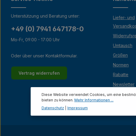
Unterstützung und Beratung unter:
Liefer- und
Versandko
+49 (0) 7941 647178-0
Widerrufsr
Mo-Fr, 09:00 - 17:00 Uhr
Umtausch
Größen
Oder über unser
Kontaktformular
.
Normen
Vertrag widerrufen
Rabatte
Newsletter
Lexikon
Diese Website verwendet Cookies, um eine bestmög
bieten zu können.
Mehr Informationen ...
Datenschutz
|
Impressum