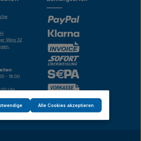
äche
bH
ger Weg 32
ngen,
eiten:
00 - 18:00
7:00 Uhr
12:00 Uhr
notwendige
Alle Cookies akzeptieren