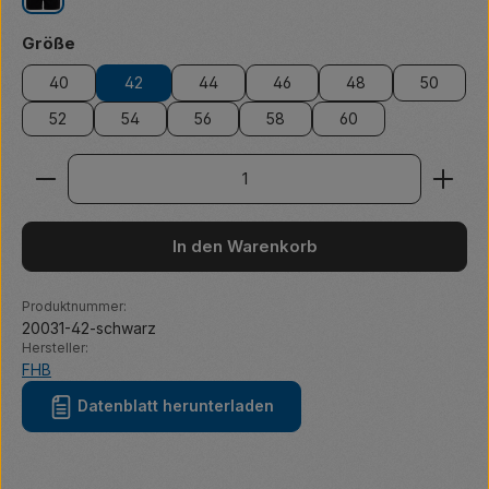
schwarz
auswählen
Größe
40
42
44
46
48
50
52
54
56
58
60
Produkt Anzahl: Gib den gewünschten Wert ein ode
In den Warenkorb
Produktnummer:
20031-42-schwarz
Hersteller:
FHB
Datenblatt herunterladen