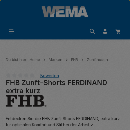
Zum Hauptinhalt springen
Waren
Du bist hier:
Home
Marken
FHB
Zunfthosen
Bewerten
FHB Zunft-Shorts FERDINAND
Durchschnittliche Bewertung von 0 von 5 Sternen
extra kurz
Entdecken Sie die FHB Zunft-Shorts FERDINAND, extra kurz
für optimalen Komfort und Stil bei der Arbeit ✓