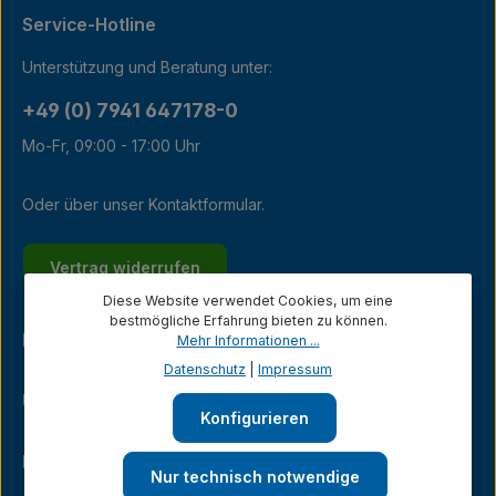
Service-Hotline
Unterstützung und Beratung unter:
+49 (0) 7941 647178-0
Mo-Fr, 09:00 - 17:00 Uhr
Oder über unser
Kontaktformular
.
Vertrag widerrufen
Diese Website verwendet Cookies, um eine
bestmögliche Erfahrung bieten zu können.
Kundenservice
Mehr Informationen ...
Datenschutz
|
Impressum
Unternehmen
Konfigurieren
Ladengeschäft
Nur technisch notwendige