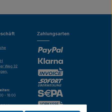
schäft
Zahlungsarten
äche
bH
ger Weg 32
ngen,
eiten:
00 - 18:00
7:00 Uhr
12:00 Uhr