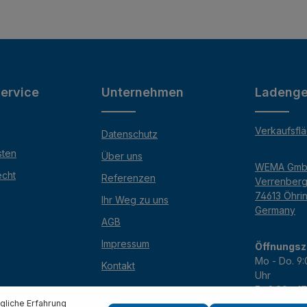
ervice
Unternehmen
Ladenge
Verkaufsfl
Datenschutz
sten
Über uns
WEMA Gm
echt
Referenzen
Verrenber
74613 Öhri
Ihr Weg zu uns
Germany
AGB
Impressum
Öffnungsz
Mo - Do. 9:
Kontakt
Uhr
Fr. 9:00 - 1
Sa. 9:00 - 
liche Erfahrung