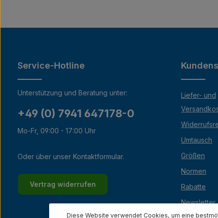
Service-Hotline
Kundens
Unterstützung und Beratung unter:
Liefer- und
Versandko
+49 (0) 7941 647178-0
Widerrufsr
Mo-Fr, 09:00 - 17:00 Uhr
Umtausch
Größen
Oder über unser
Kontaktformular
.
Normen
Vertrag widerrufen
Rabatte
Newsletter
Diese Website verwendet Cookies, um eine bestmög
Lexikon