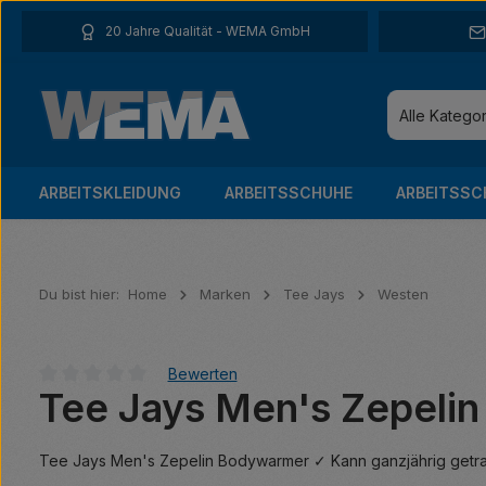
 Hauptinhalt springen
Zur Suche springen
Zur Hauptnavigation springen
20 Jahre Qualität - WEMA GmbH
Alle Katego
ARBEITSKLEIDUNG
ARBEITSSCHUHE
ARBEITSSC
Du bist hier:
Home
Marken
Tee Jays
Westen
Bewerten
Tee Jays Men's Zepeli
Durchschnittliche Bewertung von 0 von 5 Sternen
Tee Jays Men's Zepelin Bodywarmer ✓ Kann ganzjährig getr