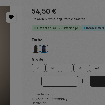
Regulärer Preis:
54,50 €
Preise inkl. MwSt. zzgl. Versandkosten
Lieferzeit: ca. 2-3 Werktage
noch 13 ver
auswählen
Farbe
black
deep navy
auswählen
Größe
S
M
L
XL
XXL
Produkt Anzahl: Gib den ge
Produktnummer:
TJ9632-3XL-deepnavy
Hersteller: