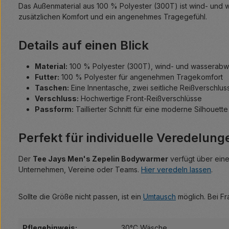
Das Außenmaterial aus 100 % Polyester (300T) ist wind- und w
zusätzlichen Komfort und ein angenehmes Tragegefühl.
Details auf einen Blick
Material:
100 % Polyester (300T), wind- und wasserab
Futter:
100 % Polyester für angenehmen Tragekomfort
Taschen:
Eine Innentasche, zwei seitliche Reißverschlu
Verschluss:
Hochwertige Front-Reißverschlüsse
Passform:
Taillierter Schnitt für eine moderne Silhouette
Perfekt für individuelle Veredelung
Der
Tee Jays Men's Zepelin Bodywarmer
verfügt über ein
Unternehmen, Vereine oder Teams.
Hier veredeln lassen
.
Sollte die Größe nicht passen, ist ein
Umtausch
möglich. Bei Fr
Pflegehinweis:
30°C Wäsche