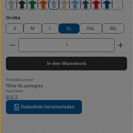
grey melange
heather denim
kelly green
orange
pure grey
sand
sky blue
slate blue
red
royal blue
white
auswählen
Größe
S
M
L
XL
XXL
3XL
Produkt Anzahl: Gib den gewünschten Wert ein ode
In den Warenkorb
Produktnummer:
11346-XL-puregrey
Hersteller:
SOL'S
Datenblatt herunterladen