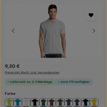
Bildergalerie überspringen
Regulärer Preis:
9,30 €
Preise inkl. MwSt. zzgl. Versandkosten
Lieferzeit: ca. 2-3 Werktage
noch 175 verfügbar
auswählen
Farbe
apple green
aqua
ash
black
bottle green
burgundy
dark grey
denim
charcoal melange
french navy
gold