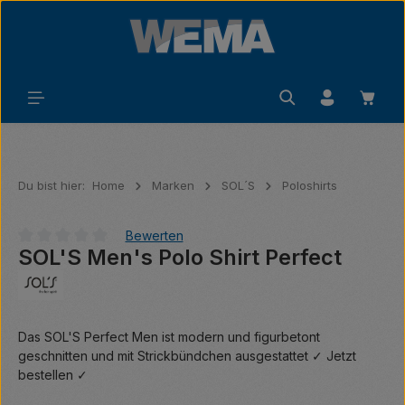
Zum Hauptinhalt springen
Waren
Du bist hier:
Home
Marken
SOL´S
Poloshirts
Bewerten
SOL'S Men's Polo Shirt Perfect
Durchschnittliche Bewertung von 0 von 5 Sternen
Das SOL'S Perfect Men ist modern und figurbetont
geschnitten und mit Strickbündchen ausgestattet ✓ Jetzt
bestellen ✓