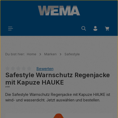
Zum Hauptinhalt springen
Waren
Du bist hier:
Home
Marken
Safestyle
Bewerten
Safestyle Warnschutz Regenjacke
Durchschnittliche Bewertung von 0 von 5 Sternen
mit Kapuze HAUKE
Die Safestyle Warnschutz Regenjacke mit Kapuze HAUKE ist
wind- und wasserdicht. Jetzt auswählen und bestellen.
Bildergalerie überspringen