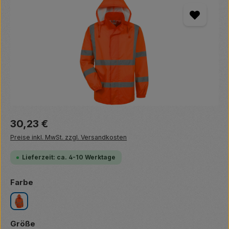
Regulärer Preis:
30,23 €
Preise inkl. MwSt. zzgl. Versandkosten
Lieferzeit: ca. 4-10 Werktage
auswählen
Farbe
leuchtorange
auswählen
Größe