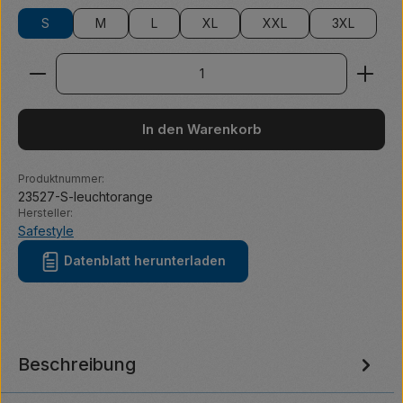
S
M
L
XL
XXL
3XL
Produkt Anzahl: Gib den gewünschten Wert ein ode
In den Warenkorb
Produktnummer:
23527-S-leuchtorange
Hersteller:
Safestyle
Datenblatt herunterladen
Beschreibung