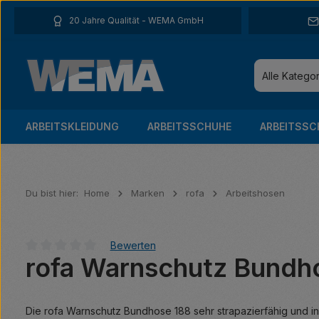
 Hauptinhalt springen
Zur Suche springen
Zur Hauptnavigation springen
20 Jahre Qualität - WEMA GmbH
Alle Katego
ARBEITSKLEIDUNG
ARBEITSSCHUHE
ARBEITSSC
Du bist hier:
Home
Marken
rofa
Arbeitshosen
Bewerten
rofa Warnschutz Bundh
Durchschnittliche Bewertung von 0 von 5 Sternen
Die rofa Warnschutz Bundhose 188 sehr strapazierfähig und i