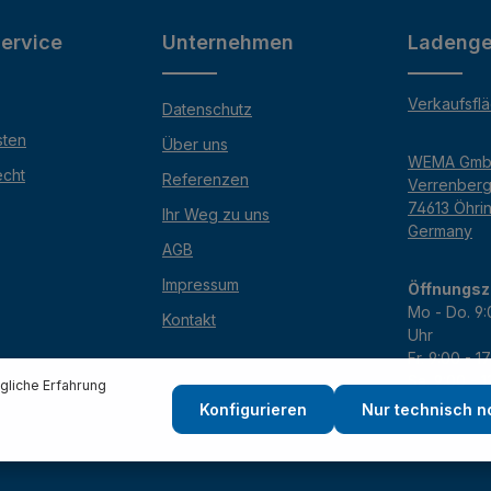
ervice
Unternehmen
Ladenge
Verkaufsfl
Datenschutz
sten
Über uns
WEMA Gm
echt
Referenzen
Verrenber
74613 Öhri
Ihr Weg zu uns
Germany
AGB
Impressum
Öffnungsz
Mo - Do. 9:
Kontakt
Uhr
Fr. 9:00 - 1
Sa. 9:00 - 
liche Erfahrung
Konfigurieren
Nur technisch 