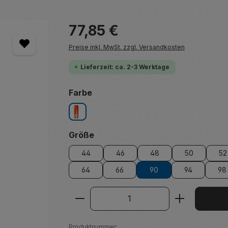
Regulärer Preis:
77,85 €
Preise inkl. MwSt. zzgl. Versandkosten
Lieferzeit: ca. 2-3 Werktage
auswählen
Farbe
leuchtorange
auswählen
Größe
44
46
48
50
52
64
66
90
94
98
Produkt Anzahl: Gib den ge
Produktnummer: