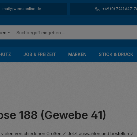
mail@wemaonline.de
+49 (0) 7941 64717
rien
HUTZ
JOB & FREIZEIT
MARKEN
STICK & DRUCK
ose 188 (Gewebe 41)
n vielen verschiedenen Größen ✓ Jetzt auswählen und bestellen ✓