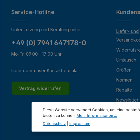
Service-Hotline
Kundens
Unterstützung und Beratung unter:
Liefer- und
Versandko
+49 (0) 7941 647178-0
Widerrufsr
Mo-Fr, 09:00 - 17:00 Uhr
Umtausch
Größen
Oder über unser
Kontaktformular
.
Normen
Vertrag widerrufen
Rabatte
Newsletter
Lexikon
Diese Website verwendet Cookies, um eine bestmög
bieten zu können.
Mehr Informationen ...
Datenschutz
|
Impressum