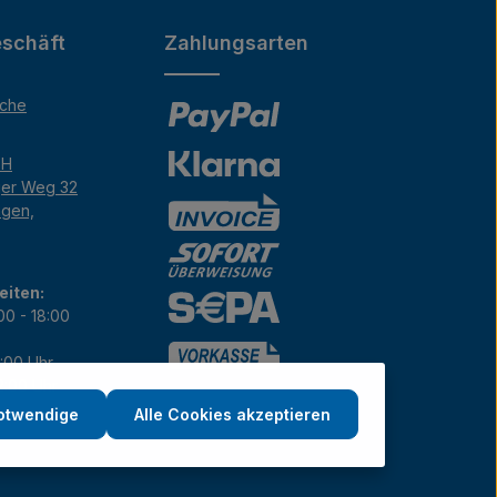
schäft
Zahlungsarten
äche
bH
ger Weg 32
ngen,
eiten:
00 - 18:00
7:00 Uhr
12:00 Uhr
notwendige
Alle Cookies akzeptieren