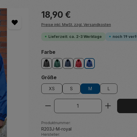
Regulärer Preis:
18,90 €
Preise inkl. MwSt. zzgl. Versandkosten
Lieferzeit: ca. 2-3 Werktage
noch 19 ver
auswählen
Farbe
black
bottle
navy
red
royal
auswählen
Größe
XS
S
M
L
Produkt Anzahl: Gib den ge
Produktnummer:
R203J-M-royal
Hersteller: