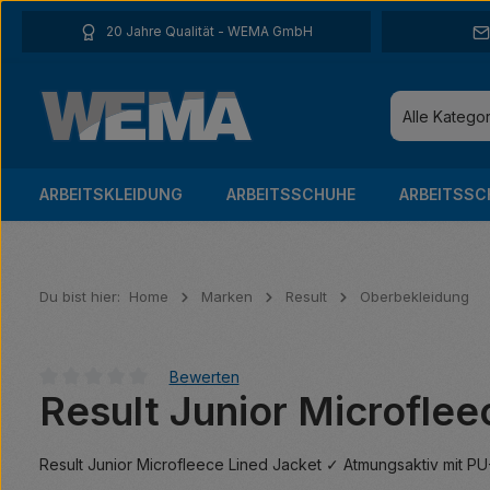
 Hauptinhalt springen
Zur Suche springen
Zur Hauptnavigation springen
20 Jahre Qualität - WEMA GmbH
Alle Katego
ARBEITSKLEIDUNG
ARBEITSSCHUHE
ARBEITSSC
Du bist hier:
Home
Marken
Result
Oberbekleidung
Bewerten
Result Junior Microflee
Durchschnittliche Bewertung von 0 von 5 Sternen
Result Junior Microfleece Lined Jacket ✓ Atmungsaktiv mit P