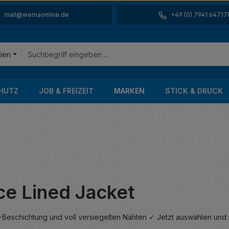
mail@wemaonline.de
+49 (0) 7941 64717
rien
HUTZ
JOB & FREIZEIT
MARKEN
STICK & DRUCK
ce Lined Jacket
U-Beschichtung und voll versiegelten Nähten ✓ Jetzt auswählen und