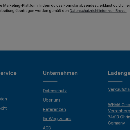
e Marketing-Plattform. Indem du das Formular absendest, erklärst du dich 
earbeitung übertragen werden gemäß den
Datenschutzrichtlinien von Brevo.
ervice
Unternehmen
Ladenge
Verkaufsfl
Datenschutz
sten
Über uns
WEMA Gm
echt
Referenzen
Verrenber
74613 Öhri
Ihr Weg zu uns
Germany
AGB