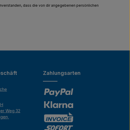
einverstanden, dass die von dir angegebenen persönlichen
schäft
Zahlungsarten
äche
bH
ger Weg 32
ngen,