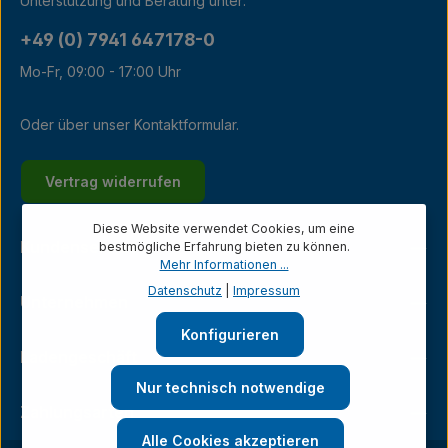
Unterstützung und Beratung unter:
+49 (0) 7941 647178-0
Mo-Fr, 09:00 - 17:00 Uhr
Oder über unser
Kontaktformular
.
Vertrag widerrufen
Diese Website verwendet Cookies, um eine
Kundenservice
bestmögliche Erfahrung bieten zu können.
Mehr Informationen ...
Datenschutz
|
Impressum
Unternehmen
Konfigurieren
Ladengeschäft
Nur technisch notwendige
Zahlungsarten
Alle Cookies akzeptieren