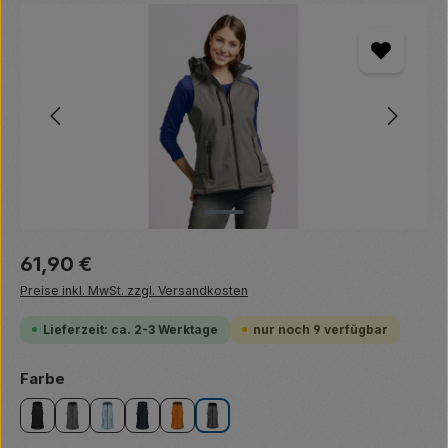
Bildergalerie überspringen
Regulärer Preis:
61,90 €
Preise inkl. MwSt. zzgl. Versandkosten
Lieferzeit: ca. 2-3 Werktage
nur noch 9 verfügbar
auswählen
Farbe
black
heather grey
ice blue
navy
orange
steel grey