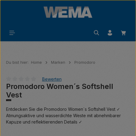
Zum Hauptinhalt springen
Waren
Du bist hier:
Home
Marken
Promodoro
Bewerten
Promodoro Women´s Softshell
Durchschnittliche Bewertung von 0 von 5 Sternen
Vest
Entdecken Sie die Promodoro Women´s Softshell Vest ✓
Atmungsaktive und wasserdichte Weste mit abnehmbarer
Kapuze und reflektierenden Details ✓