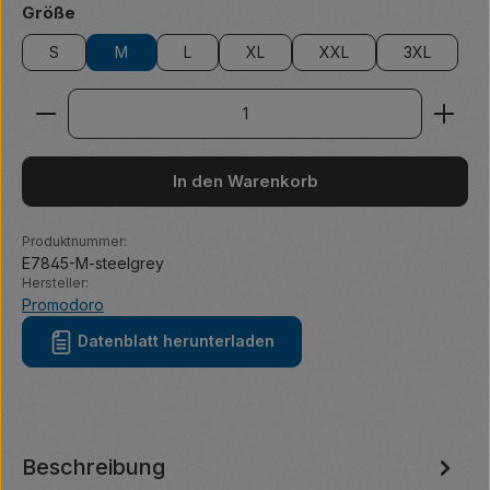
auswählen
Größe
S
M
L
XL
XXL
3XL
Produkt Anzahl: Gib den gewünschten Wert ein ode
In den Warenkorb
Produktnummer:
E7845-M-steelgrey
Hersteller:
Promodoro
Datenblatt herunterladen
Beschreibung