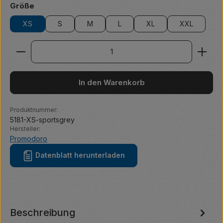
auswählen
Größe
XS
S
M
L
XL
XXL
Produkt Anzahl: Gib den gewünschten Wert ein ode
In den Warenkorb
Produktnummer:
5181-XS-sportsgrey
Hersteller:
Promodoro
Datenblatt herunterladen
Beschreibung