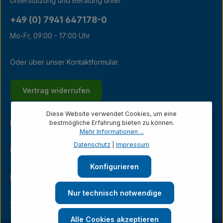
Unterstützung und Beratung unter:
+49 (0) 7941 647178-0
Mo-Fr, 09:00 - 17:00 Uhr
Oder über unser
Kontaktformular
.
Vertrag widerrufen
Diese Website verwendet Cookies, um eine
Kundenservice
bestmögliche Erfahrung bieten zu können.
Mehr Informationen ...
Datenschutz
|
Impressum
Unternehmen
Konfigurieren
Ladengeschäft
Nur technisch notwendige
Zahlungsarten
Alle Cookies akzeptieren