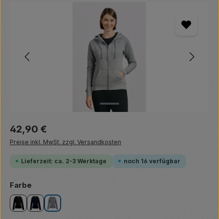
Bildergalerie überspringen
Regulärer Preis:
42,90 €
Preise inkl. MwSt. zzgl. Versandkosten
Lieferzeit: ca. 2-3 Werktage
noch 16 verfügbar
auswählen
Farbe
black
navy
sports grey