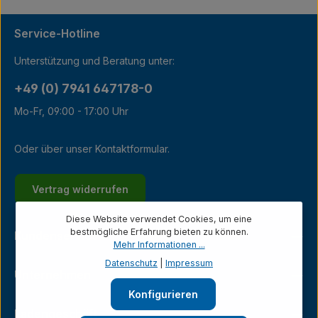
Service-Hotline
Unterstützung und Beratung unter:
+49 (0) 7941 647178-0
Mo-Fr, 09:00 - 17:00 Uhr
Oder über unser
Kontaktformular
.
Vertrag widerrufen
Diese Website verwendet Cookies, um eine
bestmögliche Erfahrung bieten zu können.
Kundenservice
Mehr Informationen ...
Datenschutz
|
Impressum
Unternehmen
Konfigurieren
Ladengeschäft