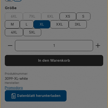
auswählen
Größe
6XL
7XL
8XL
XS
S
(Diese Option ist zurzeit nicht verfügbar.)
(Diese Option ist zurzeit nicht verfügbar.)
(Diese Option ist zurzeit nicht verfügbar.
M
L
XL
XXL
3XL
4XL
5XL
Produkt Anzahl: Gib den gewünschten Wert ein ode
In den Warenkorb
Produktnummer:
3099-XL-white
Hersteller:
Promodoro
Datenblatt herunterladen