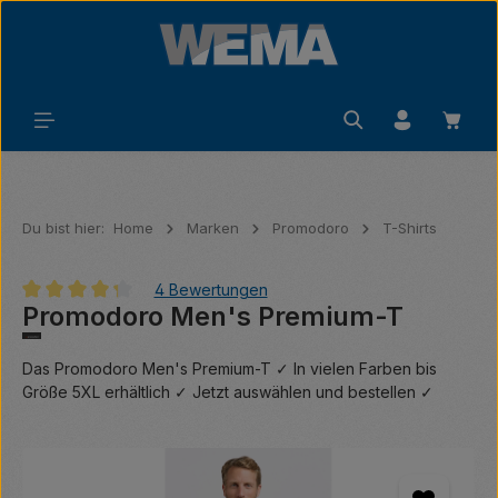
Zum Hauptinhalt springen
Waren
Du bist hier:
Home
Marken
Promodoro
T-Shirts
4 Bewertungen
Promodoro Men's Premium-T
Durchschnittliche Bewertung von 4.25 von 5 Sternen
Das Promodoro Men's Premium-T ✓ In vielen Farben bis
Größe 5XL erhältlich ✓ Jetzt auswählen und bestellen ✓
Bildergalerie überspringen