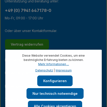
Unterstützung und Beratung unter:
+49 (0) 7941 647178-0
Mo-Fr, 09:00 - 17:00 Uhr
Oder über unser
Kontaktformular
.
Vertrag widerrufen
Diese Website verwendet Cookies, um eine
Kundenservice
bestmögliche Erfahrung bieten zu können.
Mehr Informationen ...
Datenschutz
|
Impressum
Unternehmen
Konfigurieren
Ladengeschäft
Nur technisch notwendige
Zahlungsarten
Alle Cookies akzeptieren