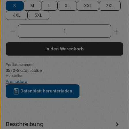
S
M
L
XL
XXL
3XL
4XL
5XL
Produkt Anzahl: Gib den gewünschten Wert ein ode
In den Warenkorb
Produktnummer:
3520-S-atomicblue
Hersteller:
Promodoro
Datenblatt herunterladen
Beschreibung