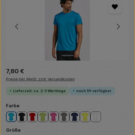
Regulärer Preis:
7,80 €
Preise inkl. MwSt. zzgl. Versandkosten
Lieferzeit: ca. 2-3 Werktage
noch 59 verfügbar
auswählen
Farbe
atomic blue
black
fire red
green gecko
knockout pink
light grey
navy
safety yellow
white
auswählen
Größe