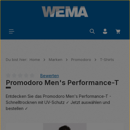
Zum Hauptinhalt springen
Waren
Du bist hier:
Home
Marken
Promodoro
T-Shirts
Bewerten
Promodoro Men's Performance-T
Durchschnittliche Bewertung von 0 von 5 Sternen
Entdecken Sie das Promodoro Men's Performance-T -
Schnelltrocknen mit UV-Schutz ✓ Jetzt auswählen und
bestellen ✓
Bildergalerie überspringen