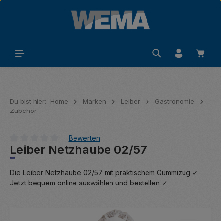
Zum Hauptinhalt springen
Waren
Du bist hier:
Home
Marken
Leiber
Gastronomie
Zubehör
Bewerten
Leiber Netzhaube 02/57
Durchschnittliche Bewertung von 0 von 5 Sternen
Die Leiber Netzhaube 02/57 mit praktischem Gummizug ✓
Jetzt bequem online auswählen und bestellen ✓
Bildergalerie überspringen