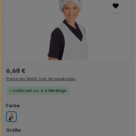
Regulärer Preis:
6,68 €
Preise inkl. MwSt. zzgl. Versandkosten
Lieferzeit: ca. 2-4 Werktage
auswählen
Farbe
weiß
auswählen
Größe