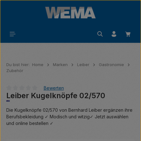
Zum Hauptinhalt springen
Waren
Du bist hier:
Home
Marken
Leiber
Gastronomie
Zubehör
Bewerten
Leiber Kugelknöpfe 02/570
Durchschnittliche Bewertung von 0 von 5 Sternen
Die Kugelknöpfe 02/570 von Bernhard Leiber ergänzen ihre
Berufsbekleidung ✓ Modisch und witzig✓ Jetzt auswählen
und online bestellen ✓