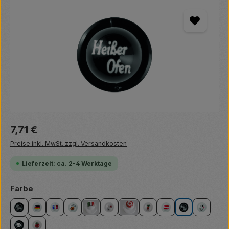
Bildergalerie überspringen
Regulärer Preis:
7,71 €
Preise inkl. MwSt. zzgl. Versandkosten
Lieferzeit: ca. 2-4 Werktage
auswählen
Farbe
Besteck
Deutschland
Frankreich
Gesicht
Italien
Koch
Kreisel
Möhre
Österreich
Ofen
Smiley