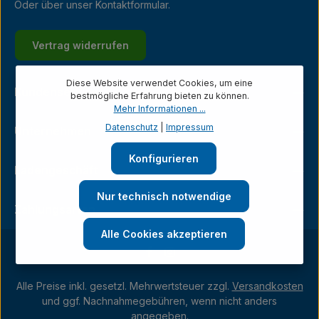
Oder über unser
Kontaktformular
.
Vertrag widerrufen
Diese Website verwendet Cookies, um eine
Kundenservice
bestmögliche Erfahrung bieten zu können.
Mehr Informationen ...
Datenschutz
|
Impressum
Unternehmen
Konfigurieren
Ladengeschäft
Nur technisch notwendige
Zahlungsarten
Alle Cookies akzeptieren
Alle Preise inkl. gesetzl. Mehrwertsteuer zzgl.
Versandkosten
und ggf. Nachnahmegebühren, wenn nicht anders
angegeben.