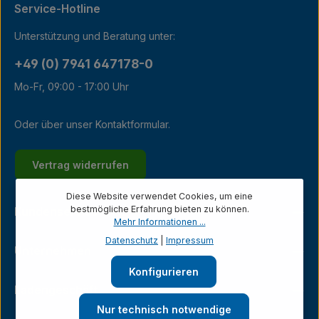
Service-Hotline
Unterstützung und Beratung unter:
+49 (0) 7941 647178-0
Mo-Fr, 09:00 - 17:00 Uhr
Oder über unser
Kontaktformular
.
Vertrag widerrufen
Diese Website verwendet Cookies, um eine
bestmögliche Erfahrung bieten zu können.
Kundenservice
Mehr Informationen ...
Datenschutz
|
Impressum
Unternehmen
Konfigurieren
Ladengeschäft
Nur technisch notwendige