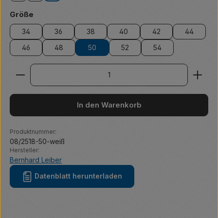
auswählen
Größe
34
36
38
40
42
44
46
48
50
52
54
Produkt Anzahl: Gib den gewünschten Wert ein ode
In den Warenkorb
Produktnummer:
08/2518-50-weiß
Hersteller:
Bernhard Leiber
Datenblatt herunterladen