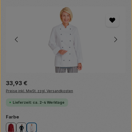
Bildergalerie überspringen
Regulärer Preis:
33,93 €
Preise inkl. MwSt. zzgl. Versandkosten
Lieferzeit: ca. 2-4 Werktage
auswählen
Farbe
bordeaux
schwarz
weiß