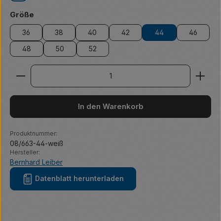
auswählen
Größe
36
38
40
42
44
46
48
50
52
Produkt Anzahl: Gib den gewünschten Wert ein ode
In den Warenkorb
Produktnummer:
08/663-44-weiß
Hersteller:
Bernhard Leiber
Datenblatt herunterladen