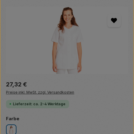
Bildergalerie überspringen
Regulärer Preis:
27,32 €
Preise inkl. MwSt. zzgl. Versandkosten
Lieferzeit: ca. 2-4 Werktage
auswählen
Farbe
weiß