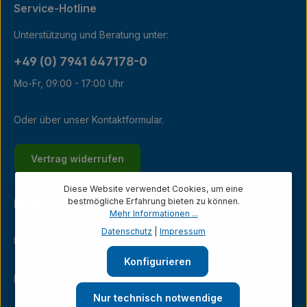
Service-Hotline
Unterstützung und Beratung unter:
+49 (0) 7941 647178-0
Mo-Fr, 09:00 - 17:00 Uhr
Oder über unser
Kontaktformular
.
Vertrag widerrufen
Diese Website verwendet Cookies, um eine
bestmögliche Erfahrung bieten zu können.
Kundenservice
Mehr Informationen ...
Datenschutz
|
Impressum
Unternehmen
Konfigurieren
Ladengeschäft
Nur technisch notwendige