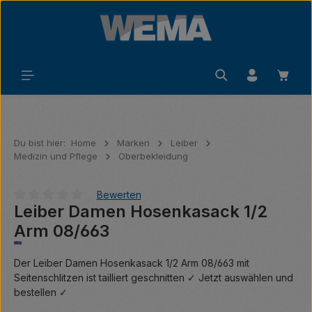
Zum Hauptinhalt springen
Waren
Du bist hier:
Home
Marken
Leiber
Medizin und Pflege
Oberbekleidung
Bewerten
Leiber Damen Hosenkasack 1/2
Durchschnittliche Bewertung von 0 von 5 Sternen
Arm 08/663
Der Leiber Damen Hosenkasack 1/2 Arm 08/663 mit
Seitenschlitzen ist tailliert geschnitten ✓ Jetzt auswählen und
bestellen ✓