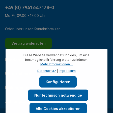
+49 (0) 7941 647178-0
Mo-Fr, 09:00 - 17:00 Uhr
Oder über unser
Kontaktformular
.
Vertrag widerrufen
Diese Website verwendet Cookies, um eine
Kundenservice
bestmögliche Erfahrung bieten zu können.
Mehr Informationen ...
Datenschutz
|
Impressum
Unternehmen
Konfigurieren
Ladengeschäft
Nur technisch notwendige
Zahlungsarten
Alle Cookies akzeptieren