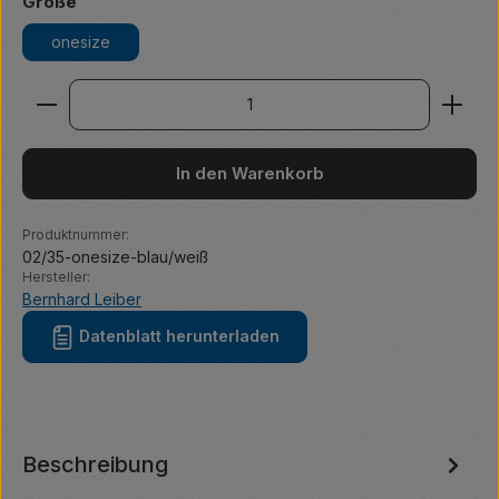
auswählen
Größe
onesize
Produkt Anzahl: Gib den gewünschten Wert ein ode
In den Warenkorb
Produktnummer:
02/35-onesize-blau/weiß
Hersteller:
Bernhard Leiber
Datenblatt herunterladen
Beschreibung