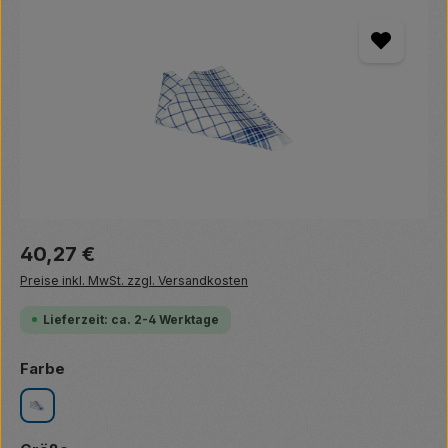
Bildergalerie überspringen
Regulärer Preis:
40,27 €
Preise inkl. MwSt. zzgl. Versandkosten
Lieferzeit: ca. 2-4 Werktage
auswählen
Farbe
blau/weiß