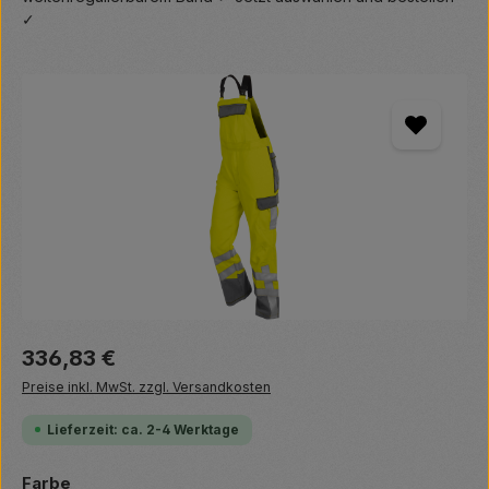
✓
Bildergalerie überspringen
Regulärer Preis:
336,83 €
Preise inkl. MwSt. zzgl. Versandkosten
Lieferzeit: ca. 2-4 Werktage
auswählen
Farbe