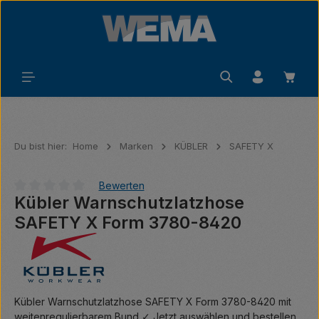
Zum Hauptinhalt springen
Waren
Du bist hier:
Home
Marken
KÜBLER
SAFETY X
Bewerten
Kübler Warnschutzlatzhose
Durchschnittliche Bewertung von 0 von 5 Sternen
SAFETY X Form 3780-8420
Kübler Warnschutzlatzhose SAFETY X Form 3780-8420 mit
weitenregulierbarem Bund ✓ Jetzt auswählen und bestellen