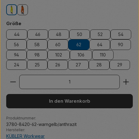
warngelb/anthrazit
warnorange/anthrazit
auswählen
Größe
44
46
48
50
52
54
56
58
60
62
64
90
94
98
102
106
110
24
25
26
27
28
29
Produkt Anzahl: Gib den gewünschten Wert ein ode
In den Warenkorb
Produktnummer:
3780-8420-62-warngelb/anthrazit
Hersteller:
KÜBLER Workwear