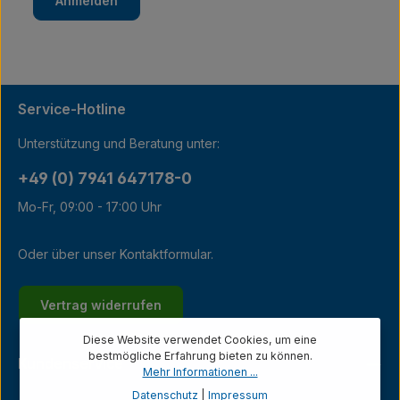
Anmelden
Service-Hotline
Unterstützung und Beratung unter:
+49 (0) 7941 647178-0
Mo-Fr, 09:00 - 17:00 Uhr
Oder über unser
Kontaktformular
.
Vertrag widerrufen
Diese Website verwendet Cookies, um eine
bestmögliche Erfahrung bieten zu können.
Kundenservice
Mehr Informationen ...
Datenschutz
|
Impressum