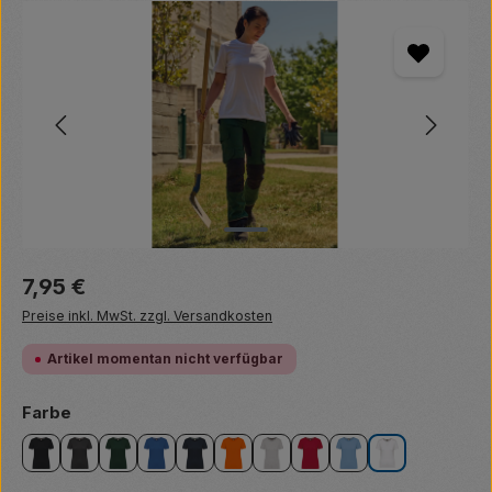
Bildergalerie überspringen
Regulärer Preis:
7,95 €
Preise inkl. MwSt. zzgl. Versandkosten
Artikel momentan nicht verfügbar
auswählen
Farbe
black
dark grey
forest green
light royal blue
navy
orange
oxford grey
red
sky blue
white