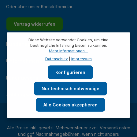
Oder über unser
Kontaktformular
.
Vertrag widerrufen
Diese Website verwendet Cookies, um eine
Kundenservice
bestmögliche Erfahrung bieten zu können.
Mehr Informationen ...
Datenschutz
|
Impressum
Unternehmen
Konfigurieren
Ladengeschäft
Nur technisch notwendige
Zahlungsarten
Alle Cookies akzeptieren
Alle Preise inkl. gesetzl. Mehrwertsteuer zzgl.
Versandkosten
und ggf. Nachnahmegebühren, wenn nicht anders