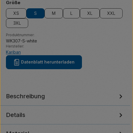
auswählen
Größe
XS
S
M
L
XL
XXL
3XL
Produktnummer:
WK307-S-white
Hersteller:
Kariban
Datenblatt herunterladen
Beschreibung
Details