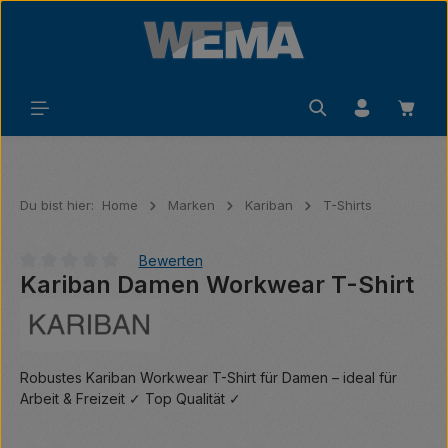
Zum Hauptinhalt springen
Waren
Du bist hier:
Home
Marken
Kariban
T-Shirts
Bewerten
Kariban Damen Workwear T-Shirt
Durchschnittliche Bewertung von 0 von 5 Sternen
Robustes Kariban Workwear T-Shirt für Damen – ideal für
Arbeit & Freizeit ✓ Top Qualität ✓