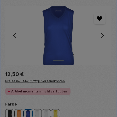
Bildergalerie überspringen
Regulärer Preis:
12,50 €
Preise inkl. MwSt. zzgl. Versandkosten
Artikel momentan nicht verfügbar
auswählen
Farbe
black/red
orange/black
royal/white
white/black
white/white
yellow/black