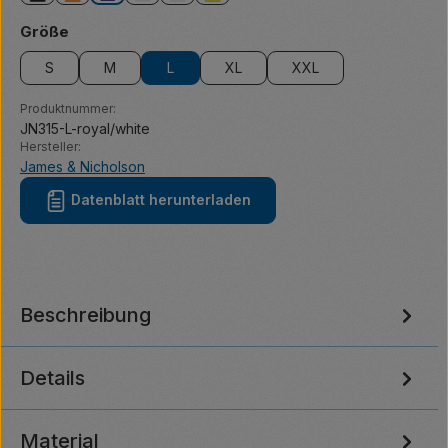
auswählen
Größe
S
M
L
XL
XXL
Produktnummer:
JN315-L-royal/white
Hersteller:
James & Nicholson
Datenblatt herunterladen
Beschreibung
Details
Material