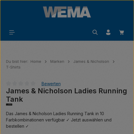
Zum Hauptinhalt springen
Waren
Du bist hier:
Home
Marken
James & Nicholson
T-Shirts
Bewerten
James & Nicholson Ladies Running
Durchschnittliche Bewertung von 0 von 5 Sternen
Tank
Das James & Nicholson Ladies Running Tank in 10
Farbkombinationen verfügbar ✓ Jetzt auswählen und
bestellen ✓