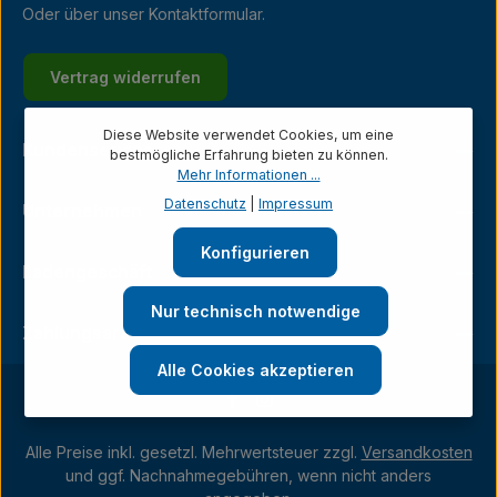
Oder über unser
Kontaktformular
.
Vertrag widerrufen
Diese Website verwendet Cookies, um eine
Kundenservice
bestmögliche Erfahrung bieten zu können.
Mehr Informationen ...
Datenschutz
|
Impressum
Unternehmen
Konfigurieren
Ladengeschäft
Nur technisch notwendige
Zahlungsarten
Alle Cookies akzeptieren
Alle Preise inkl. gesetzl. Mehrwertsteuer zzgl.
Versandkosten
und ggf. Nachnahmegebühren, wenn nicht anders