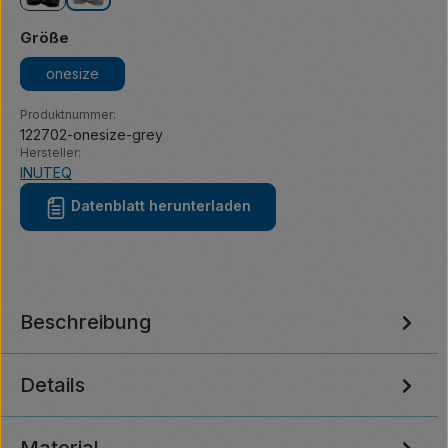
black
grey
auswählen
Größe
onesize
Produktnummer:
122702-onesize-grey
Hersteller:
INUTEQ
Datenblatt herunterladen
Beschreibung
Details
Material