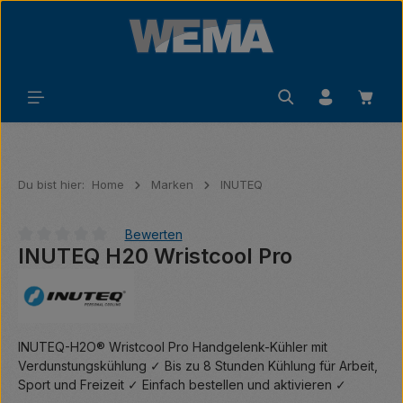
Zum Hauptinhalt springen
Waren
Du bist hier:
Home
Marken
INUTEQ
Bewerten
INUTEQ H20 Wristcool Pro
Durchschnittliche Bewertung von 0 von 5 Sternen
INUTEQ-H2O® Wristcool Pro Handgelenk-Kühler mit
Verdunstungskühlung ✓ Bis zu 8 Stunden Kühlung für Arbeit,
Sport und Freizeit ✓ Einfach bestellen und aktivieren ✓