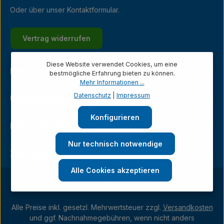
Oder über unser
Kontaktformular
.
Vertrag widerrufen
Diese Website verwendet Cookies, um eine
Kundenservice
bestmögliche Erfahrung bieten zu können.
Mehr Informationen ...
Datenschutz
|
Impressum
Unternehmen
Konfigurieren
Ladengeschäft
Nur technisch notwendige
Zahlungsarten
Alle Cookies akzeptieren
Alle Preise inkl. gesetzl. Mehrwertsteuer zzgl.
Versandkosten
und ggf. Nachnahmegebühren, wenn nicht anders