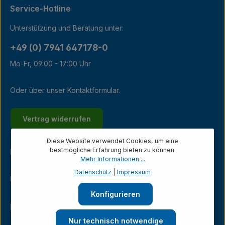
Service-Hotline
Unterstützung und Beratung unter:
+49 (0) 7941 647178-0
Mo-Fr, 09:00 - 17:00 Uhr
Oder über unser
Kontaktformular
.
Vertrag widerrufen
Diese Website verwendet Cookies, um eine
bestmögliche Erfahrung bieten zu können.
Kundenservice
Mehr Informationen ...
Datenschutz
|
Impressum
Unternehmen
Konfigurieren
Ladengeschäft
Nur technisch notwendige