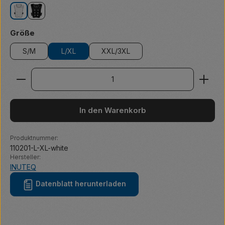
white
black
auswählen
Größe
S/M
L/XL
XXL/3XL
Produkt Anzahl: Gib den gewünschten Wert ein ode
In den Warenkorb
Produktnummer:
110201-L-XL-white
Hersteller:
INUTEQ
Datenblatt herunterladen