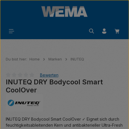
Zum Hauptinhalt springen
Waren
Du bist hier:
Home
Marken
INUTEQ
Bewerten
INUTEQ DRY Bodycool Smart
Durchschnittliche Bewertung von 0 von 5 Sternen
CoolOver
INUTEQ DRY Bodycool Smart CoolOver ✓ Eignet sich durch
feuchtigkeitsableitenden Kern und antibakterieller Ultra-Fresh