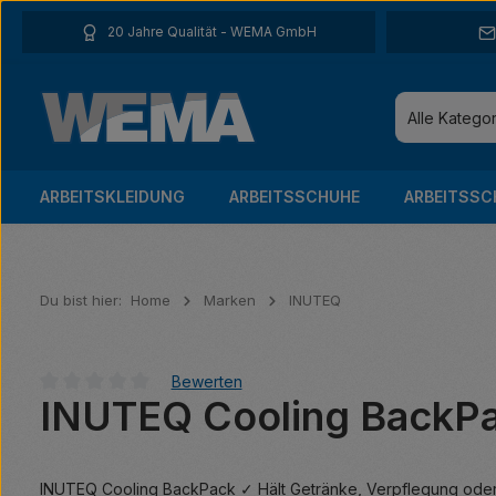
 Hauptinhalt springen
Zur Suche springen
Zur Hauptnavigation springen
20 Jahre Qualität - WEMA GmbH
Alle Katego
ARBEITSKLEIDUNG
ARBEITSSCHUHE
ARBEITSSC
Du bist hier:
Home
Marken
INUTEQ
Bewerten
INUTEQ Cooling BackP
Durchschnittliche Bewertung von 0 von 5 Sternen
INUTEQ Cooling BackPack ✓ Hält Getränke, Verpflegung oder 