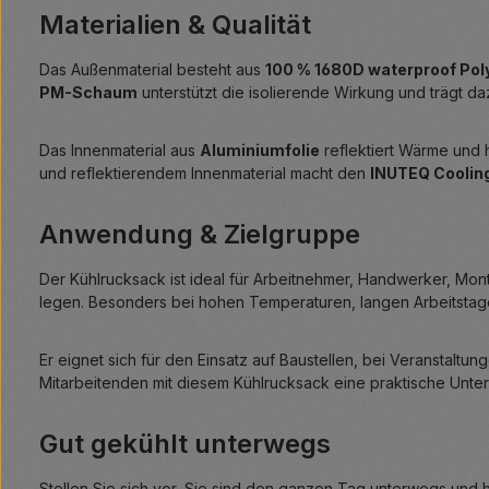
Materialien & Qualität
Das Außenmaterial besteht aus
100 % 1680D waterproof Pol
PM-Schaum
unterstützt die isolierende Wirkung und trägt daz
Das Innenmaterial aus
Aluminiumfolie
reflektiert Wärme und 
und reflektierendem Innenmaterial macht den
INUTEQ Coolin
Anwendung & Zielgruppe
Der Kühlrucksack ist ideal für Arbeitnehmer, Handwerker, Mo
legen. Besonders bei hohen Temperaturen, langen Arbeitstagen
Er eignet sich für den Einsatz auf Baustellen, bei Veranstal
Mitarbeitenden mit diesem Kühlrucksack eine praktische Unter
Gut gekühlt unterwegs
Stellen Sie sich vor, Sie sind den ganzen Tag unterwegs und