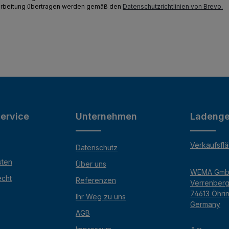
earbeitung übertragen werden gemäß den
Datenschutzrichtlinien von Brevo.
ervice
Unternehmen
Ladenge
Verkaufsfl
Datenschutz
sten
Über uns
WEMA Gm
echt
Referenzen
Verrenber
74613 Öhri
Ihr Weg zu uns
Germany
AGB