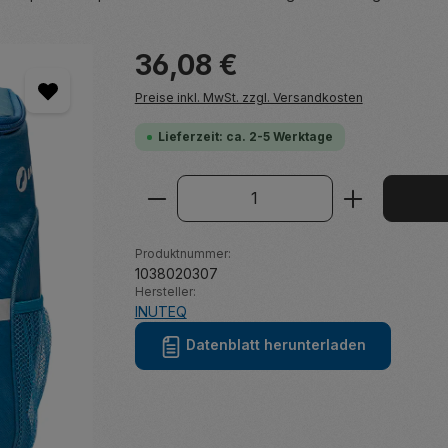
Regulärer Preis:
36,08 €
Preise inkl. MwSt. zzgl. Versandkosten
Lieferzeit: ca. 2-5 Werktage
Produkt Anzahl: Gib den ge
Produktnummer:
1038020307
Hersteller:
INUTEQ
Datenblatt herunterladen