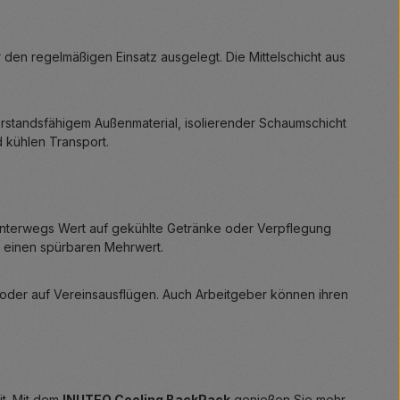
ür den regelmäßigen Einsatz ausgelegt. Die Mittelschicht aus
derstandsfähigem Außenmaterial, isolierender Schaumschicht
 kühlen Transport.
 unterwegs Wert auf gekühlte Getränke oder Verpflegung
einen spürbaren Mehrwert.
t oder auf Vereinsausflügen. Auch Arbeitgeber können ihren
it. Mit dem
INUTEQ Cooling BackPack
genießen Sie mehr