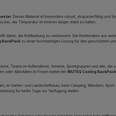
yester
. Dieses Material ist besonders robust, strapazierfähig und f
u bei, die Temperatur im Inneren länger stabil zu halten.
hilft dabei, die Kühlleistung zu verbessern. Die Kombination aus wi
g BackPack
zu einer hochwertigen Lösung für den geschützten und
nteure, Teams im Außendienst, Vereine, Sportgruppen und alle, die
 oder Aktivitäten im Freien bietet der
INUTEQ Cooling BackPack
tungen, im Garten- und Landschaftsbau, beim Camping, Wandern, Spor
stützung für heiße Tage zur Verfügung stellen.
 haben Ihre Getränke oder Snacks trotzdem angenehm kühl griffbere