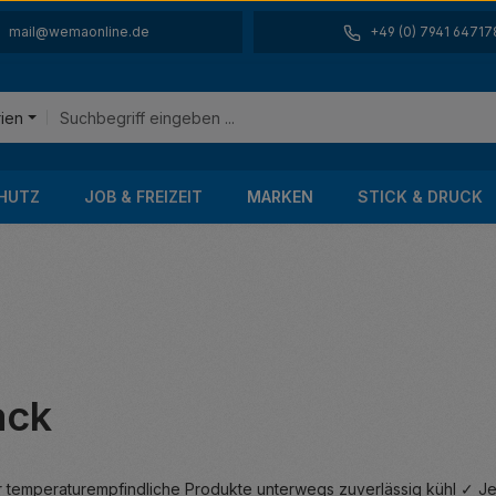
mail@wemaonline.de
+49 (0) 7941 64717
rien
HUTZ
JOB & FREIZEIT
MARKEN
STICK & DRUCK
ack
temperaturempfindliche Produkte unterwegs zuverlässig kühl ✓ Jet