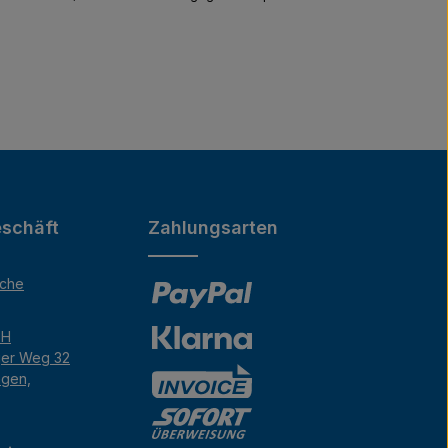
schäft
Zahlungsarten
äche
bH
ger Weg 32
ngen,